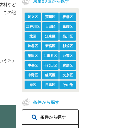
東京23区から探す
数料など
、この記
足立区
荒川区
板橋区
江戸川区
大田区
葛飾区
北区
江東区
品川区
渋谷区
新宿区
杉並区
墨田区
世田谷区
台東区
いう2つ
中央区
千代田区
豊島区
中野区
練馬区
文京区
港区
目黒区
その他
条件から探す
条件から探す