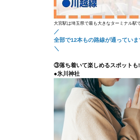
大宮駅は埼玉県で最も大きなターミナル駅
／
全部で12本もの路線が通っています
＼
③落ち着いて楽しめるスポットも!!
●氷川神社