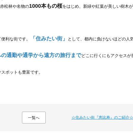
1000本もの桜
る赤松林や名物の
をはじめ、新緑や紅葉が美しい樹木が
「住みたい街」
て便利な街です。
として、都内に負けないほどの人
への通勤や通学から遠方の旅行まで
どこに行くにもアクセスが
けスポットも豊富です。
☆住みたい街『恵比寿』のご紹介
一覧へ