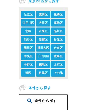
東京23区から探す
足立区
荒川区
板橋区
江戸川区
大田区
葛飾区
北区
江東区
品川区
渋谷区
新宿区
杉並区
墨田区
世田谷区
台東区
中央区
千代田区
豊島区
中野区
練馬区
文京区
港区
目黒区
その他
条件から探す
条件から探す