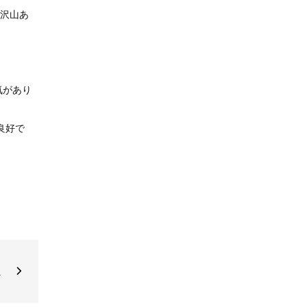
沢山あ
気があり
良好で
☆