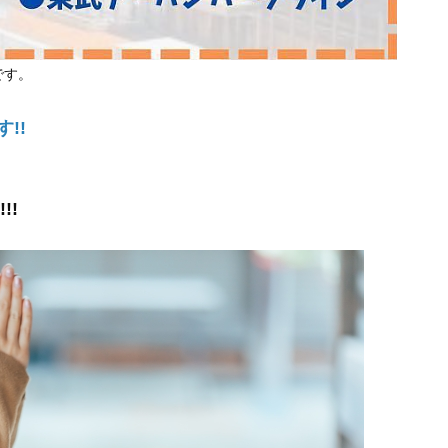
です。
!!
!!