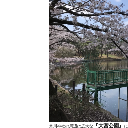
『大宮公園』
氷川神社の周辺は広大な
に