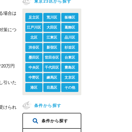
東京23区から探す
る場合は
足立区
荒川区
板橋区
江戸川区
大田区
葛飾区
対策につ
北区
江東区
品川区
渋谷区
新宿区
杉並区
墨田区
世田谷区
台東区
20万円
中央区
千代田区
豊島区
中野区
練馬区
文京区
し引いた
港区
目黒区
その他
条件から探す
受けられ
条件から探す