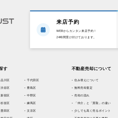
来店予約
WEBからカンタン来店予約！
24時間受け付けております。
探す
不動産売却について
品川区
千代田区
住み替えについて
渋谷区
豊島区
無料売却査定
新宿区
中野区
売却の流れ
杉並区
練馬区
「仲介」と「買取」の違い
墨田区
文京区
少しでも高く売るポイント