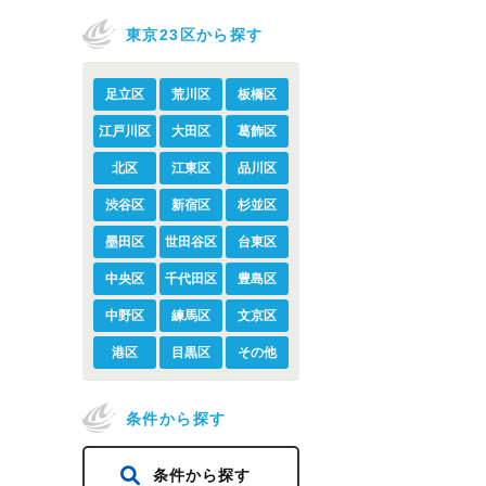
東京23区から探す
足立区
荒川区
板橋区
江戸川区
大田区
葛飾区
北区
江東区
品川区
渋谷区
新宿区
杉並区
墨田区
世田谷区
台東区
中央区
千代田区
豊島区
中野区
練馬区
文京区
港区
目黒区
その他
条件から探す
条件から探す