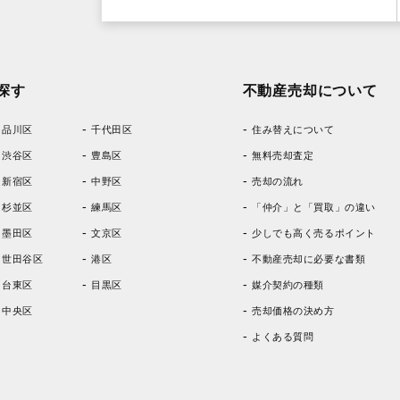
探す
不動産売却について
品川区
千代田区
住み替えについて
渋谷区
豊島区
無料売却査定
新宿区
中野区
売却の流れ
杉並区
練馬区
「仲介」と「買取」の違い
墨田区
文京区
少しでも高く売るポイント
世田谷区
港区
不動産売却に必要な書類
台東区
目黒区
媒介契約の種類
中央区
売却価格の決め方
よくある質問