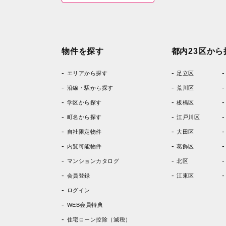
物件を探す
都内23区から
エリアから探す
足立区
沿線・駅から探す
荒川区
学区から探す
板橋区
町名から探す
江戸川区
自社限定物件
大田区
内覧可能物件
葛飾区
マンションカタログ
北区
会員登録
江東区
ログイン
WEB会員特典
住宅ローン控除（減税）