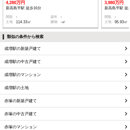
4,280万円
3,980万円
新高島平駅 徒歩16分
新高島平駅 徒
-
-
-
間取
築年
間取
土地
114.33㎡
建物
-㎡
土地
95.93㎡
類似の条件から検索
成増駅の新築戸建て
成増駅の中古戸建て
成増駅のマンション
成増駅の土地
赤塚の新築戸建て
赤塚の中古戸建て
赤塚のマンション