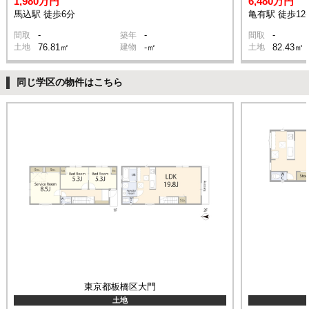
1,980万円
6,480万円
馬込駅 徒歩6分
亀有駅 徒歩12
-
-
-
間取
築年
間取
土地
76.81㎡
建物
-㎡
土地
82.43㎡
同じ学区の物件はこちら
東京都板橋区大門
土地