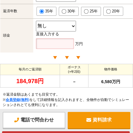
返済年数
35年
30年
25年
20年
直接入力する
頭金
万円
ボーナス
毎月のご返済額
物件価格
(×年2回)
184,978円
－
6,580万円
※返済金額はあくまでも目安です。
※
会員登録(無料)
をして詳細情報を記入されますと、全物件が自動でシミュレー
ションされとても便利になります。
電話で問合わせ
資料請求