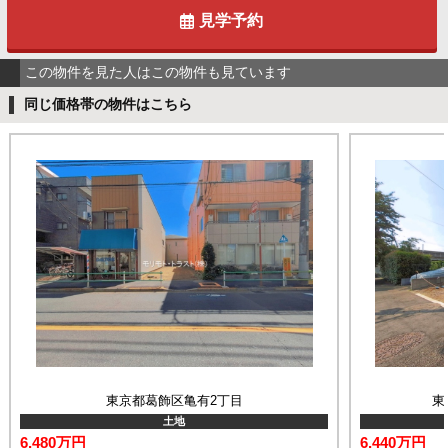
見学予約
この物件を見た人はこの物件も見ています
同じ価格帯の物件はこちら
東京都葛飾区亀有2丁目
東
土地
6,480万円
6,440万円