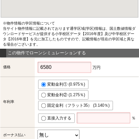
※物件情報の学区情報について
当サイト物件情報に記載されております通学区域(学区)情報は、国土数値情報ダ
ウンロードサービスが提供する小学校区データ【2016年度】及び中学校区デー
タ【2016年度】を元に加工したものですので、記載情報が現在の学区域と異な
る場合がございます。
この物件でローンシミュレーションする
価格
万円
変動金利① (0.975％)
変動金利② (1.275％)
年利率
固定金利（フラット35） (3.140％)
直接入力する
％
ボーナス払い