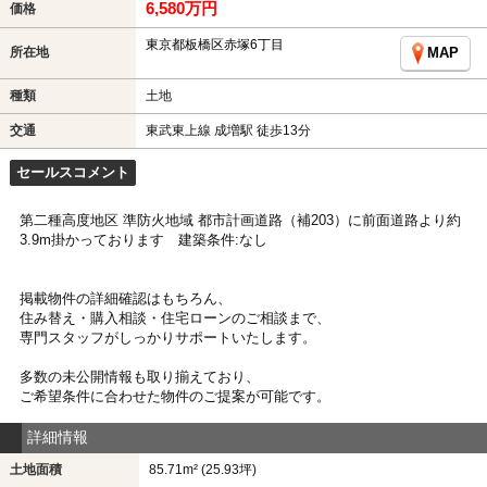
6,580万円
価格
東京都板橋区赤塚6丁目
所在地
MAP
種類
土地
交通
東武東上線 成増駅 徒歩13分
セールスコメント
第二種高度地区 準防火地域 都市計画道路（補203）に前面道路より約
3.9m掛かっております 建築条件:なし
掲載物件の詳細確認はもちろん、
住み替え・購入相談・住宅ローンのご相談まで、
専門スタッフがしっかりサポートいたします。
多数の未公開情報も取り揃えており、
ご希望条件に合わせた物件のご提案が可能です。
詳細情報
土地面積
85.71m² (25.93坪)