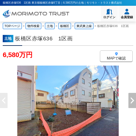
板橋区赤塚636 1区画 東京都板橋区赤塚6丁目｜6,580万円の土地｜モリモト・トラスト株式会社
ログイン
会員登録
TOPページ
>
物件検索
>
土地
>
板橋区
>
東武東上線
>
板橋区赤塚636 1区画
板橋区赤塚636 1区画
土地
6,580万円
MAPで確認