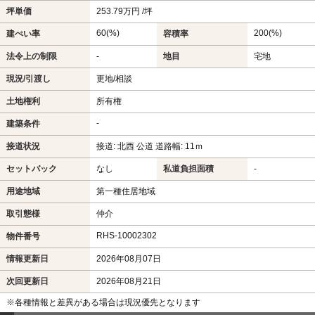
坪単価
253.79万円 /坪
60(%)
200(%)
建ぺい率
容積率
法令上の制限
-
地目
宅地
現況/引渡し
更地/相談
土地権利
所有権
-
建築条件
接道状況
接道: 北西 公道 道路幅: 11ｍ
セットバック
なし
私道負担面積
-
用途地域
第一種住居地域
取引態様
仲介
RHS-10002302
物件番号
情報更新日
2026年08月07日
次回更新日
2026年08月21日
※各種情報と差異がある場合は現況優先となります