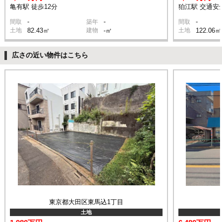
亀有駅 徒歩12分
狛江駅 交通安
-
-
-
間取
築年
間取
土地
82.43㎡
建物
-㎡
土地
122.06㎡
広さの近い物件はこちら
東京都大田区東馬込1丁目
土地