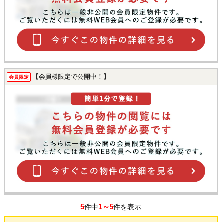
【会員様限定で公開中！】
会員限定
5
1～5
件中
件を表示