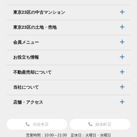
メ
ー
東京23区の中古マンション
ル
で
東京23区の土地・売地
連
絡
会員メニュー
を
取
お役立ち情報
り
た
不動産売却について
い。
そ
当社について
れ
で
店舗・アクセス
も
大
丈
渋谷本店
錦糸町店
夫？
営業時間：10:00～21:00 定休日：火曜日・水曜日