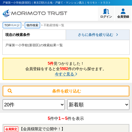
戸塚第一小学校(新宿区)｜東京23区の土地・戸建て・マンション購入｜モリモト・トラスト
ログイン
会員登録
TOPページ
>
物件検索
>
不動産情報一覧
現在の検索条件
さらに条件を絞り込む
戸塚第一小学校(新宿区)の検索結果一覧
5件
見つかりました！
会員登録をすると全
5982
件の中から探せます。
今すぐ見る
条件を絞り込む
5
1～5
件中
件を表示
【会員様限定で公開中！】
会員限定