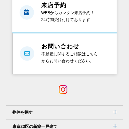
来店予約
ど
WEBからカンタン来店予約！
ん
24時間受け付けております。
な
資
料
が
お問い合わせ
も
不動産に関するご相談はこちら
ら
からお問い合わせください。
え
る
の？
電
話
で
は
物件を探す
な
く、
東京23区の新築一戸建て