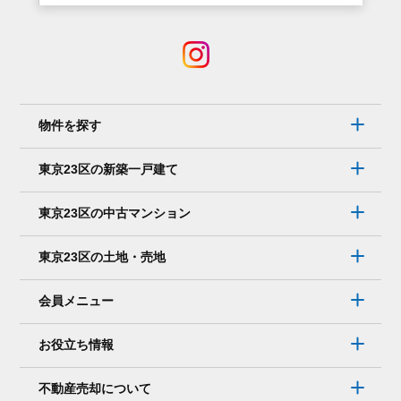
の？
電
話
で
は
物件を探す
な
く、
東京23区の新築一戸建て
メ
ー
東京23区の中古マンション
ル
で
東京23区の土地・売地
連
絡
会員メニュー
を
取
お役立ち情報
り
た
不動産売却について