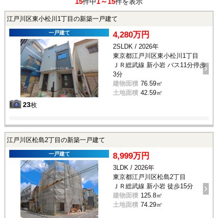
15
1～15
件中
件を表示
江戸川区東小松川1丁目の新築一戸建て
一戸建て
4,280万円
2SLDK / 2026年
東京都江戸川区東小松川1丁目
ＪＲ総武線 新小岩 バス11分停歩
3分
建物面積
76.59㎡
土地面積
42.59㎡
23
枚
江戸川区松島2丁目の新築一戸建て
一戸建て
8,999万円
3LDK / 2026年
東京都江戸川区松島2丁目
ＪＲ総武線 新小岩 徒歩15分
建物面積
125.8㎡
土地面積
74.29㎡