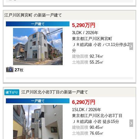
江戸川区興宮町 の新築一戸建て
一戸建て
5,290万円
3LDK / 2026年
東京都江戸川区興宮町
ＪＲ総武線 小岩 バス11分停歩2
分
建物面積
92.74㎡
土地面積
55.25㎡
27
枚
江戸川区北小岩3丁目の新築一戸建て
値下がり
一戸建て
6,290万円
1SLDK / 2026年
東京都江戸川区北小岩3丁目
ＪＲ総武線 小岩 徒歩15分
建物面積
90.45㎡
土地面積
76.65㎡