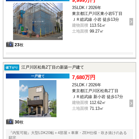
9,999万円
3SLDK / 2026年
東京都江戸川区東小岩5丁目
ＪＲ総武線 小岩 徒歩13分
建物面積
113.51㎡
土地面積
99.27㎡
23
枚
江戸川区松島2丁目の新築一戸建て
値下がり
一戸建て
7,680万円
2SLDK / 2026年
東京都江戸川区松島2丁目
ＪＲ総武線 新小岩 徒歩17分
建物面積
112.62㎡
土地面積
71.13㎡
30
枚
『内覧可能』大型LDK20帖＋4部屋＋車庫・ZEH仕様・吹き抜けのある
邸宅