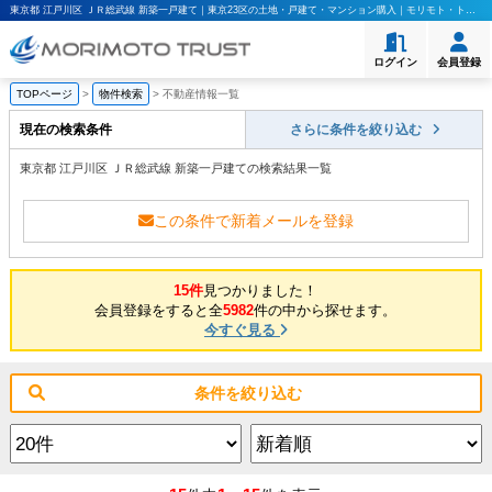
東京都 江戸川区 ＪＲ総武線 新築一戸建て｜東京23区の土地・戸建て・マンション購入｜モリモト・トラスト
ログイン
会員登録
TOPページ
>
物件検索
>
不動産情報一覧
現在の検索条件
さらに条件を絞り込む
東京都 江戸川区 ＪＲ総武線 新築一戸建ての検索結果一覧
この条件で新着メールを登録
15件
見つかりました！
会員登録をすると全
5982
件の中から探せます。
今すぐ見る
条件を絞り込む