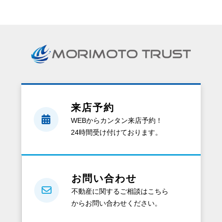
資
料
請
求
を
す
る
と、
来店予約
ど
WEBからカンタン来店予約！
ん
24時間受け付けております。
な
資
料
が
お問い合わせ
も
不動産に関するご相談はこちら
ら
からお問い合わせください。
え
る