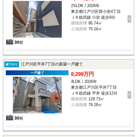
2SLDK / 2026年
東京都江戸川区西小岩4丁目
ＪＲ総武線 小岩 徒歩9分
建物面積
95.74㎡
土地面積
75.16㎡
30
枚
江戸川区平井7丁目の新築一戸建て
値下がり
一戸建て
8,299万円
4LDK / 2026年
東京都江戸川区平井7丁目
ＪＲ総武線 平井 徒歩12分
建物面積
129.73㎡
土地面積
79.28㎡
30
枚