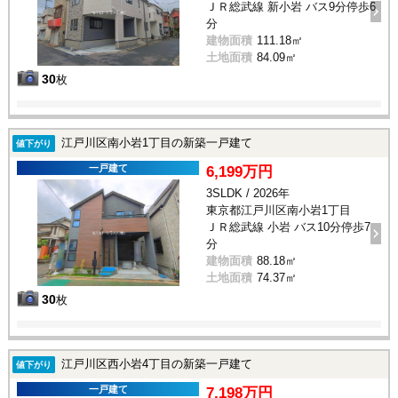
ＪＲ総武線 新小岩 バス9分停歩6
分
建物面積
111.18㎡
土地面積
84.09㎡
30
枚
江戸川区南小岩1丁目の新築一戸建て
値下がり
一戸建て
6,199万円
3SLDK / 2026年
東京都江戸川区南小岩1丁目
ＪＲ総武線 小岩 バス10分停歩7
分
建物面積
88.18㎡
土地面積
74.37㎡
30
枚
江戸川区西小岩4丁目の新築一戸建て
値下がり
一戸建て
7,198万円