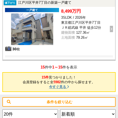
江戸川区平井7丁目の新築一戸建て
値下がり
一戸建て
8,499万円
3SLDK / 2026年
東京都江戸川区平井7丁目
ＪＲ総武線 平井 徒歩12分
建物面積
127.36㎡
土地面積
79.26㎡
30
枚
15
1～15
件中
件を表示
15件
見つかりました！
会員登録をすると全
5982
件の中から探せます。
今すぐ見る
条件を絞り込む