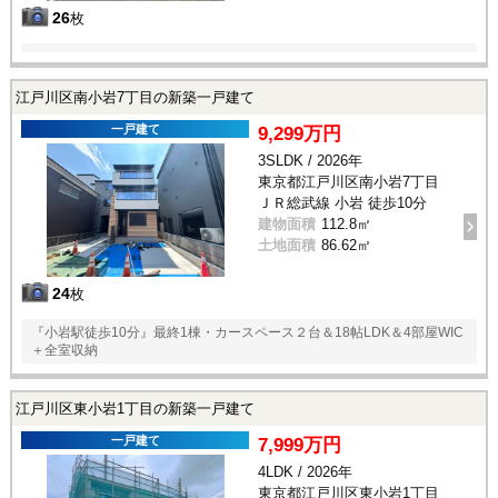
26
枚
江戸川区南小岩7丁目の新築一戸建て
一戸建て
9,299万円
3SLDK / 2026年
東京都江戸川区南小岩7丁目
ＪＲ総武線 小岩 徒歩10分
建物面積
112.8㎡
土地面積
86.62㎡
24
枚
『小岩駅徒歩10分』最終1棟・カースペース２台＆18帖LDK＆4部屋WIC
＋全室収納
江戸川区東小岩1丁目の新築一戸建て
一戸建て
7,999万円
4LDK / 2026年
東京都江戸川区東小岩1丁目