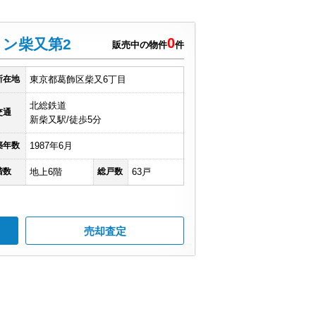
0
ン柴又第2
販売中の物件
件
所在地
東京都葛飾区柴又6丁目
北総鉄道
交通
新柴又駅/徒歩5分
築年数
1987年6月
階数
地上6階
総戸数
63戸
売却査定