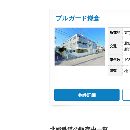
ブルガード鎌倉
所在地
東
北
交通
新
築年数
19
階数
地
物件詳細
北総鉄道の販売中一覧