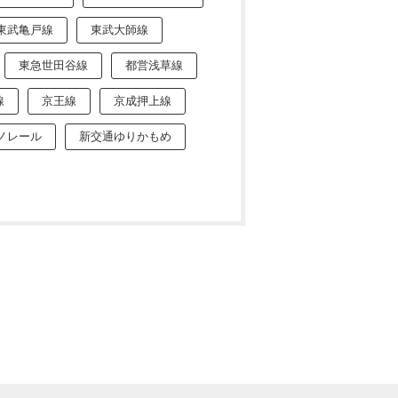
東武亀戸線
東武大師線
東急世田谷線
都営浅草線
線
京王線
京成押上線
ノレール
新交通ゆりかもめ