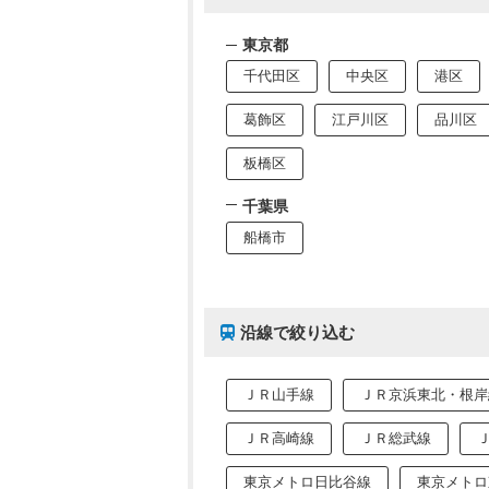
東京都
千代田区
中央区
港区
葛飾区
江戸川区
品川区
板橋区
千葉県
船橋市
沿線で絞り込む
ＪＲ山手線
ＪＲ京浜東北・根岸
ＪＲ高崎線
ＪＲ総武線
東京メトロ日比谷線
東京メトロ