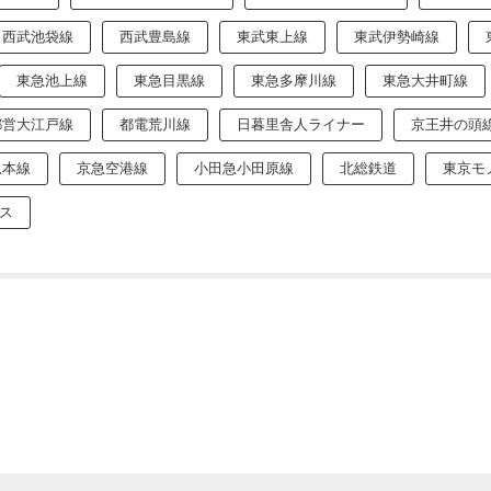
西武池袋線
西武豊島線
東武東上線
東武伊勢崎線
東急池上線
東急目黒線
東急多摩川線
東急大井町線
都営大江戸線
都電荒川線
日暮里舎人ライナー
京王井の頭
急本線
京急空港線
小田急小田原線
北総鉄道
東京モ
ス