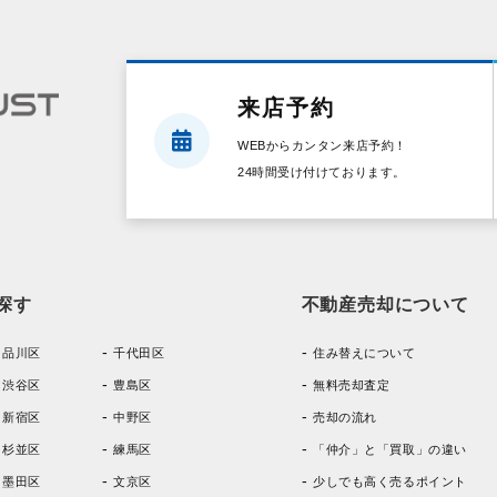
来店予約
WEBからカンタン来店予約！
24時間受け付けております。
探す
不動産売却について
品川区
千代田区
住み替えについて
渋谷区
豊島区
無料売却査定
新宿区
中野区
売却の流れ
杉並区
練馬区
「仲介」と「買取」の違い
墨田区
文京区
少しでも高く売るポイント