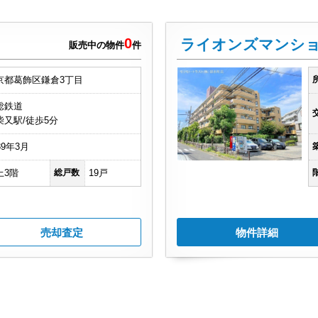
0
ライオンズマンショ
販売中の物件
件
京都葛飾区鎌倉3丁目
総鉄道
柴又駅/徒歩5分
89年3月
上3階
総戸数
19戸
売却査定
物件詳細