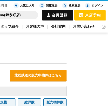
水曜日
お気に入り
閲覧履歴
検索履歴
ログイン
4646(錦糸町店)
会員登録
来店予約
スタッフ紹介
お客様の声
会社案内
お問い合わせ
北総鉄道の販売中物件はこちら
規模
総戸数
販売物件数