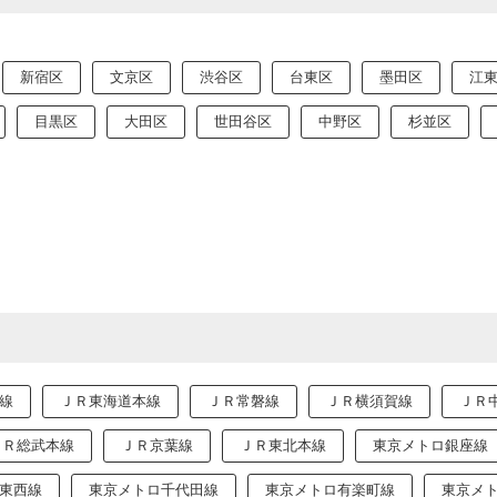
新宿区
文京区
渋谷区
台東区
墨田区
江
目黒区
大田区
世田谷区
中野区
杉並区
線
ＪＲ東海道本線
ＪＲ常磐線
ＪＲ横須賀線
ＪＲ
ＪＲ総武本線
ＪＲ京葉線
ＪＲ東北本線
東京メトロ銀座線
東西線
東京メトロ千代田線
東京メトロ有楽町線
東京メ