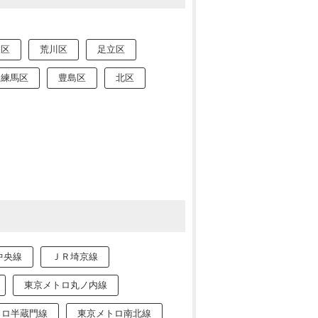
東区
荒川区
足立区
練馬区
豊島区
北区
中央線
ＪＲ埼京線
東京メトロ丸ノ内線
トロ半蔵門線
東京メトロ南北線