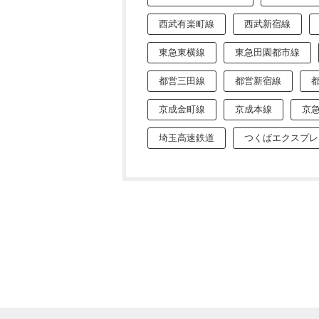
西武有楽町線
西武新宿線
東急東横線
東急田園都市線
都営三田線
都営新宿線
京成金町線
京成本線
京
埼玉高速鉄道
つくばエクスプレ