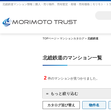
北総鉄道マンション情報｜購入・売り物件、売却査定・相場・売却価格｜モリモト・ト
TOPページ
>
マンションカタログ
>
北総鉄道
北総鉄道のマンション一覧
2
件のマンションが見つかりました。
＝ もっと絞り込む
カタログ並び替え
物件名