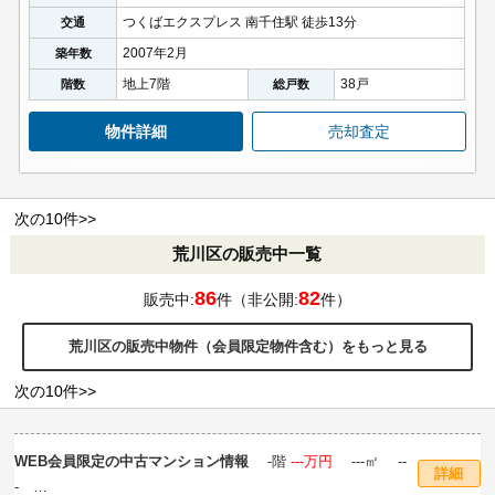
つくばエクスプレス 南千住駅 徒歩13分
交通
2007年2月
築年数
地上7階
38戸
階数
総戸数
物件詳細
売却査定
次の10件>>
荒川区の販売中一覧
86
82
販売中:
件（非公開:
件）
荒川区の販売中物件（会員限定物件含む）をもっと見る
次の10件>>
WEB会員限定の中古マンション情報
‐階
‐‐‐万円
---㎡ --
詳細
-