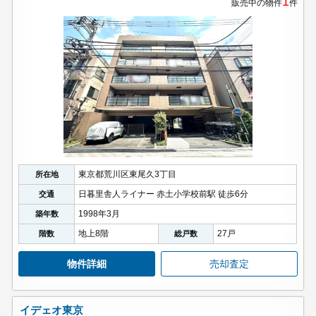
1
販売中の物件
件
東京都荒川区東尾久3丁目
所在地
日暮里舎人ライナー 赤土小学校前駅 徒歩6分
交通
1998年3月
築年数
地上8階
27戸
階数
総戸数
物件詳細
売却査定
イデェオ東京