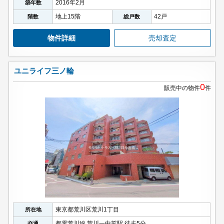
2016年2月
築年数
地上15階
42戸
階数
総戸数
物件詳細
売却査定
ユニライフ三ノ輪
0
販売中の物件
件
東京都荒川区荒川1丁目
所在地
都電荒川線 荒川一中前駅 徒歩5分
交通