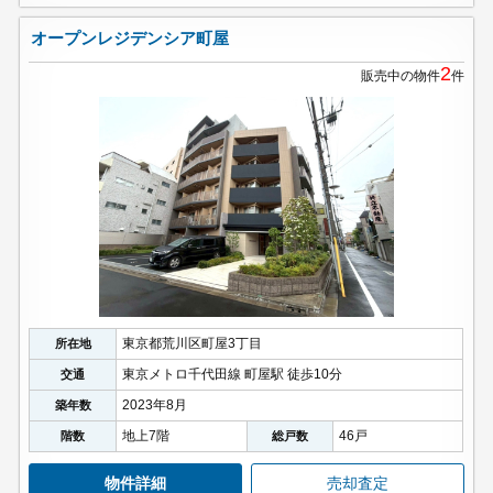
オープンレジデンシア町屋
2
販売中の物件
件
東京都荒川区町屋3丁目
所在地
東京メトロ千代田線 町屋駅 徒歩10分
交通
2023年8月
築年数
地上7階
46戸
階数
総戸数
物件詳細
売却査定