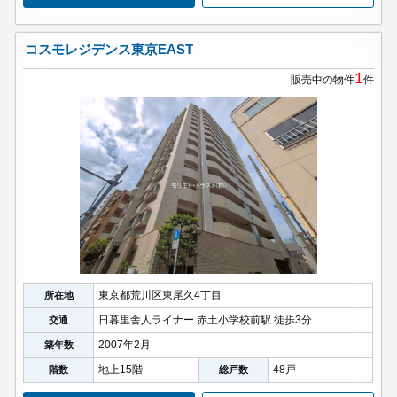
コスモレジデンス東京EAST
1
販売中の物件
件
東京都荒川区東尾久4丁目
所在地
日暮里舎人ライナー 赤土小学校前駅 徒歩3分
交通
2007年2月
築年数
地上15階
48戸
階数
総戸数