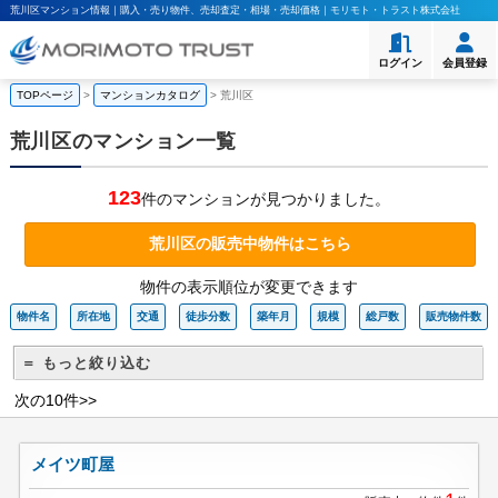
荒川区マンション情報｜購入・売り物件、売却査定・相場・売却価格｜モリモト・トラスト株式会社
ログイン
会員登録
TOPページ
>
マンションカタログ
>
荒川区
荒川区のマンション一覧
123
件のマンションが見つかりました。
荒川区の販売中物件はこちら
物件の表示順位が変更できます
物件名
所在地
交通
徒歩分数
築年月
規模
総戸数
販売物件数
＝ もっと絞り込む
次の10件>>
メイツ町屋