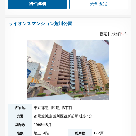
物件詳細
売却査定
ライオンズマンション荒川公園
0
販売中の物件
件
東京都荒川区荒川3丁目
所在地
都電荒川線 荒川区役所前駅 徒歩4分
交通
1998年8月
築年数
地上14階
122戸
階数
総戸数