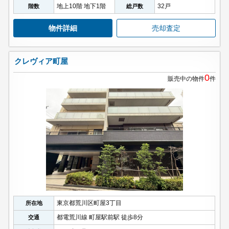
地上10階 地下1階
32戸
階数
総戸数
物件詳細
売却査定
クレヴィア町屋
0
販売中の物件
件
東京都荒川区町屋3丁目
所在地
都電荒川線 町屋駅前駅 徒歩8分
交通