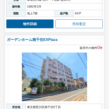
1982年3月
築年数
地上7階
64戸
階数
総戸数
物件詳細
売却査定
ガーデンホーム南千住EXPlaza
0
販売中の物件
件
東京都荒川区南千住6丁目
所在地