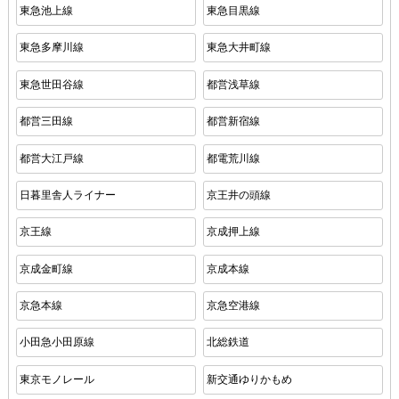
東急池上線
東急目黒線
東急多摩川線
東急大井町線
東急世田谷線
都営浅草線
都営三田線
都営新宿線
都営大江戸線
都電荒川線
日暮里舎人ライナー
京王井の頭線
京王線
京成押上線
京成金町線
京成本線
京急本線
京急空港線
小田急小田原線
北総鉄道
東京モノレール
新交通ゆりかもめ