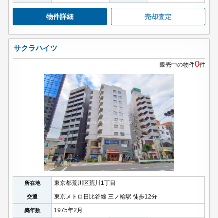
物件詳細
売却査定
サクラハイツ
0
販売中の物件
件
東京都荒川区荒川1丁目
所在地
東京メトロ日比谷線 三ノ輪駅 徒歩12分
交通
1975年2月
築年数