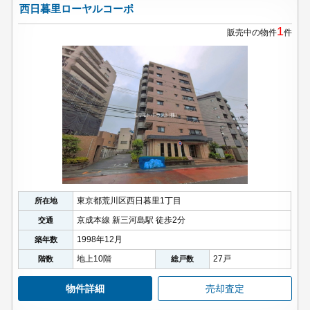
西日暮里ローヤルコーポ
1
販売中の物件
件
東京都荒川区西日暮里1丁目
所在地
京成本線 新三河島駅 徒歩2分
交通
1998年12月
築年数
地上10階
27戸
階数
総戸数
物件詳細
売却査定