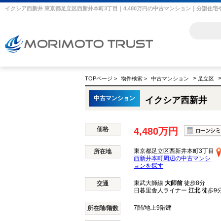
>
TOPページ
>
物件検索
>
中古マンション
足立区
中古マンション
イクシア西新井
価格
4,480万円
東京都足立区西新井本町3丁目
所在地
西新井本町周辺の中古マンシ
ョンを探す
東武大師線
大師前
徒歩8分
交通
日暮里舎人ライナー
江北
徒歩9
7階/地上9階建
所在階/階数