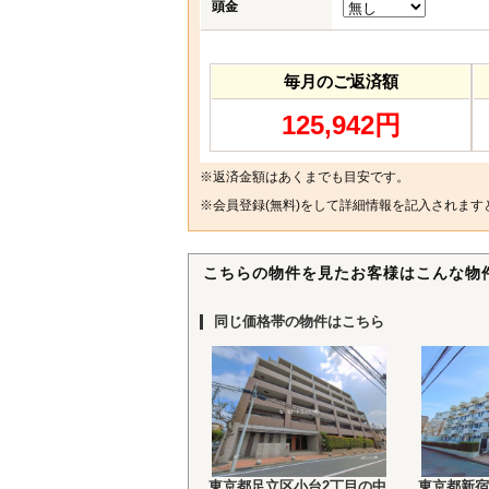
頭金
毎月のご返済額
125,942円
※返済金額はあくまでも目安です。
※
会員登録(無料)
をして詳細情報を記入されます
こちらの物件を見たお客様はこんな物
同じ価格帯の物件はこちら
東京都足立区小台2丁目の中
東京都新宿