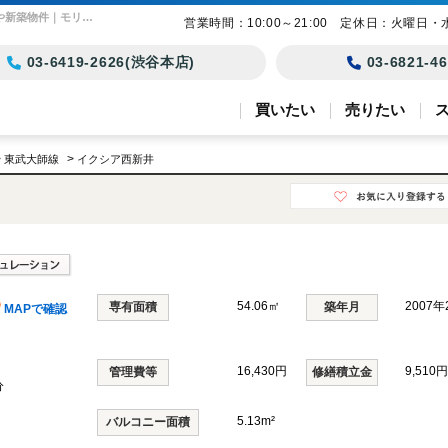
イクシア西新井 東京都足立区西新井本町3丁目｜4,480万円の中古マンション｜分譲住宅や新築物件｜モリモト・トラスト株式会社
営業時間：10:00～21:00 定休日：火曜日・
03-6419-2626(渋谷本店)
03-6821-
買いたい
売りたい
>
>
東武大師線
イクシア西新井
54.06㎡
2007
専有面積
築年月
MAPで確認
16,430円
9,510円
管理費等
修繕積立金
分
5.13m²
バルコニー面積