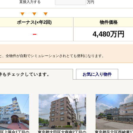
直接入力する
万円
ボーナス(×年2回)
物件価格
－
4,480万円
と、全物件が自動でシミュレーションされとても便利になります。
件もチェックしています。
お気に入り物件
区上落合1丁目の
東京都大田区大森南2丁目の
東京都足立区西綾瀬3