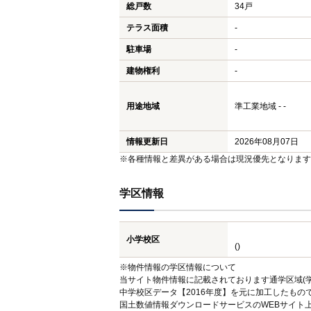
総戸数
34戸
テラス面積
-
駐車場
-
建物権利
-
用途地域
準工業地域 - -
情報更新日
2026年08月07日
※各種情報と差異がある場合は現況優先となります
学区情報
小学校区
()
※物件情報の学区情報について
当サイト物件情報に記載されております通学区域(学
中学校区データ【2016年度】を元に加工したも
国土数値情報ダウンロードサービスのWEBサイト