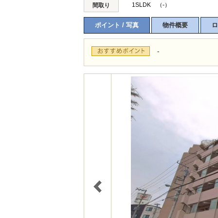
1SLDK （-）
間取り
ポイント / 写真
物件概要
ロ
-