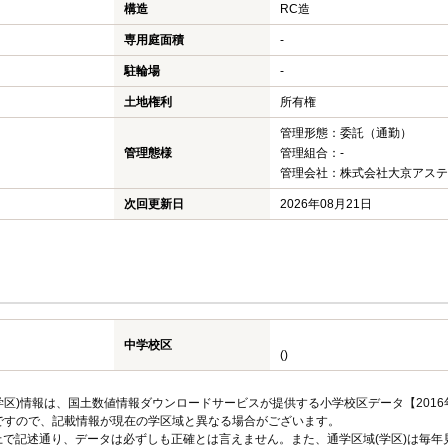
構造
RC造
専用庭面積
-
駐輪場
-
土地権利
所有権
管理形態：委託（通勤）
管理態様
管理組合：-
管理会社：株式会社大京アステ
次回更新日
2026年08月21日
中学校区
()
区)情報は、国土数値情報ダウンロードサービスが提供する小学校区データ【2016
のですので、記載情報が現在の学区域と異なる場合がございます。
上で記述通り、データは必ずしも正確とは言えません。また、通学区域(学区)は毎年