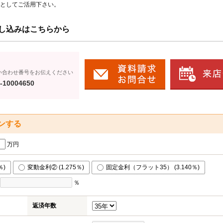
としてご活用下さい。
し込みはこちらから
い合わせ番号をお伝えください
-10004650
ンする
万円
％)
変動金利② (1.275％)
固定金利（フラット35） (3.140％)
％
返済年数