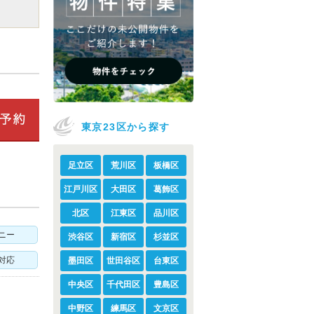
東京23区から探す
足立区
荒川区
板橋区
江戸川区
大田区
葛飾区
北区
江東区
品川区
ニー
渋谷区
新宿区
杉並区
対応
墨田区
世田谷区
台東区
中央区
千代田区
豊島区
中野区
練馬区
文京区