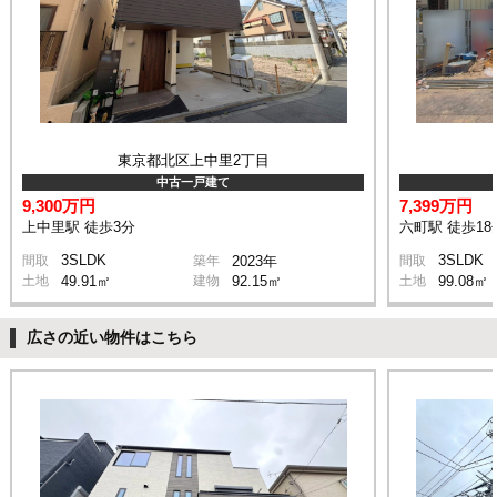
東京都北区上中里2丁目
中古一戸建て
9,300万円
7,399万円
上中里駅 徒歩3分
六町駅 徒歩18
3SLDK
3SLDK
間取
築年
2023年
間取
土地
49.91㎡
建物
92.15㎡
土地
99.08㎡
広さの近い物件はこちら