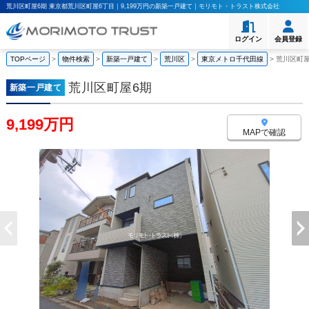
荒川区町屋6期 東京都荒川区町屋6丁目｜9,199万円の新築一戸建て｜モリモト・トラスト株式会社
ログイン
会員登録
TOPページ
>
物件検索
>
新築一戸建て
>
荒川区
>
東京メトロ千代田線
>
荒川区町屋
荒川区町屋6期
新築一戸建て
9,199万円
MAPで確認