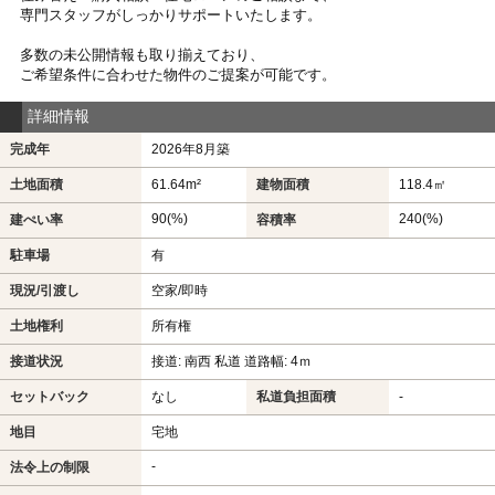
専門スタッフがしっかりサポートいたします。
多数の未公開情報も取り揃えており、
ご希望条件に合わせた物件のご提案が可能です。
詳細情報
完成年
2026年8月築
土地面積
61.64m²
建物面積
118.4㎡
90(%)
240(%)
建ぺい率
容積率
駐車場
有
現況/引渡し
空家/即時
土地権利
所有権
接道状況
接道: 南西 私道 道路幅: 4ｍ
セットバック
なし
私道負担面積
-
地目
宅地
-
法令上の制限