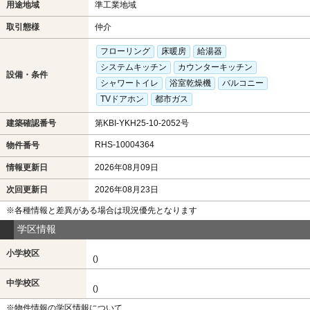
用途地域
準工業地域
取引態様
仲介
フローリング
床暖房
給湯器
システムキッチン
カウンターキッチン
設備・条件
シャワートイレ
浴室乾燥機
バルコニー
TVドアホン
都市ガス
建築確認番号
第KBI-YKH25-10-2052号
RHS-10004364
物件番号
情報更新日
2026年08月09日
次回更新日
2026年08月23日
※各種情報と差異がある場合は現況優先となります
学区情報
小学校区
()
中学校区
()
※物件情報の学区情報について