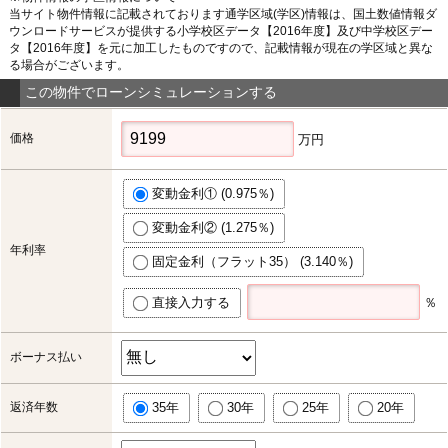
当サイト物件情報に記載されております通学区域(学区)情報は、国土数値情報ダ
ウンロードサービスが提供する小学校区データ【2016年度】及び中学校区デー
タ【2016年度】を元に加工したものですので、記載情報が現在の学区域と異な
る場合がございます。
この物件でローンシミュレーションする
価格
万円
変動金利① (0.975％)
変動金利② (1.275％)
年利率
固定金利（フラット35） (3.140％)
直接入力する
％
ボーナス払い
返済年数
35年
30年
25年
20年