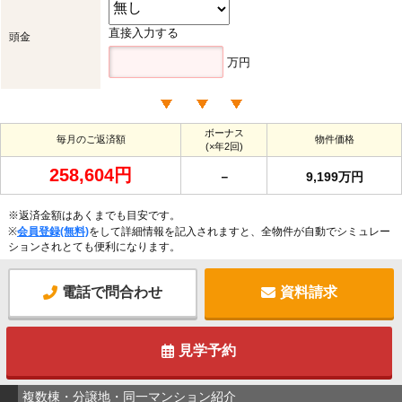
直接入力する
頭金
万円
ボーナス
毎月のご返済額
物件価格
(×年2回)
258,604円
－
9,199万円
※返済金額はあくまでも目安です。
※
会員登録(無料)
をして詳細情報を記入されますと、全物件が自動でシミュレー
ションされとても便利になります。
電話で問合わせ
資料請求
見学予約
複数棟・分譲地・同一マンション紹介