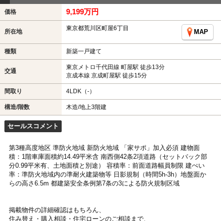
9,199万円
価格
東京都荒川区町屋6丁目
所在地
MAP
種類
新築一戸建て
東京メトロ千代田線 町屋駅 徒歩13分
交通
京成本線 京成町屋駅 徒歩15分
間取り
4LDK（-）
構造/階数
木造/地上3階建
セールスコメント
第3種高度地区 準防火地域 新防火地域 「家サポ」加入必須 建物面
積：1階車庫面積約14.49平米含 南西側42条2項道路（セットバック部
分0.99平米有、土地面積と別途） 容積率：前面道路幅員制限 建ぺい
率：準防火地域内の準耐火建築物等 日影規制（時間5h-3h）地盤面か
らの高さ6.5m 都建築安全条例第7条の3による防火規制区域
掲載物件の詳細確認はもちろん、
住み替え・購入相談・住宅ローンのご相談まで、