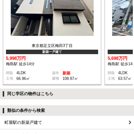
東京都足立区梅田3丁目
新築一戸建て
5,998万円
5,698万円
梅島駅 徒歩14分
梅島駅 徒歩14
4LDK
4LDK
間取
築年
新築
間取
土地
66.96㎡
建物
108.87㎡
土地
63.57㎡
同じ学区の物件はこちら
類似の条件から検索
町屋駅の新築戸建て