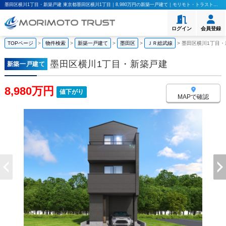
墨田区横川1丁目・新築戸建 東京都墨田区横川1丁目｜8,980万円の新築一戸建て｜モリモト・トラスト株式会社
ログイン
会員登録
TOPページ
>
物件検索
>
新築一戸建て
>
墨田区
>
ＪＲ総武線
>
墨田区横川1丁目・
墨田区横川1丁目・新築戸建
新築一戸建て
8,980万円
値下がり
MAPで確認