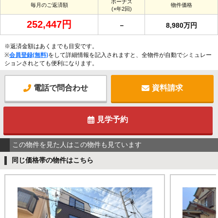
ボーナス
毎月のご返済額
物件価格
(×年2回)
252,447円
－
8,980万円
※返済金額はあくまでも目安です。
※
会員登録(無料)
をして詳細情報を記入されますと、全物件が自動でシミュレー
ションされとても便利になります。
電話で問合わせ
資料請求
見学予約
この物件を見た人はこの物件も見ています
同じ価格帯の物件はこちら