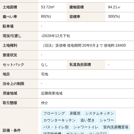
土地面積
53.72m²
建物面積
94.21㎡
80(%)
300(%)
建ぺい率
容積率
-
駐車場
現況/引渡し
-/2026年12月下旬
土地権利
（旧法）賃借権 借地期間:20年0月まで 借地料:18400
-
接道状況
セットバック
なし
私道負担面積
-
地目
宅地
-
法令上の制限
用途地域
近隣商業地域
取引態様
仲介
フローリング
床暖房
システムキッチン
カウンターキッチン
追い焚き
シャワー
バス・トイレ別
シャワートイレ
室内洗濯機置場
設備・条件
浴室乾燥機
ガスコンロ
コンロ三口