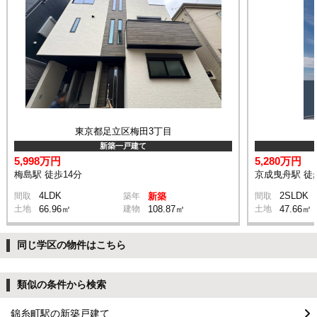
東京都足立区梅田3丁目
新築一戸建て
5,998万円
5,280万円
梅島駅 徒歩14分
京成曳舟駅 徒
4LDK
2SLDK
間取
築年
新築
間取
土地
66.96㎡
建物
108.87㎡
土地
47.66㎡
同じ学区の物件はこちら
類似の条件から検索
錦糸町駅の新築戸建て