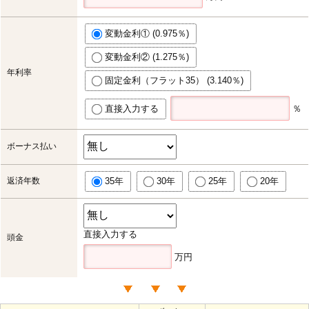
変動金利① (0.975％)
変動金利② (1.275％)
年利率
固定金利（フラット35） (3.140％)
直接入力する
％
ボーナス払い
返済年数
35年
30年
25年
20年
直接入力する
頭金
万円