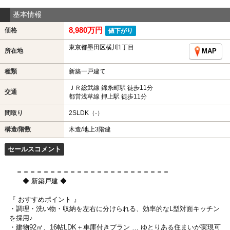
基本情報
8,980万円
価格
値下がり
東京都墨田区横川1丁目
所在地
MAP
種類
新築一戸建て
ＪＲ総武線 錦糸町駅 徒歩11分
交通
都営浅草線 押上駅 徒歩11分
間取り
2SLDK（-）
構造/階数
木造/地上3階建
セールスコメント
＝＝＝＝＝＝＝＝＝＝＝＝＝＝＝＝＝＝＝＝＝＝＝
◆ 新築戸建 ◆
『 おすすめポイント 』
・調理・洗い物・収納を左右に分けられる、効率的なL型対面キッチン
を採用♪
・建物92㎡、16帖LDK＋車庫付きプラン … ゆとりある住まいが実現可