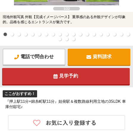
1/22
現地外観写真 外観【完成イメージパース】 重厚感のある外観デザインが印象
的。品格を感じるエントランスが魅力です。
電話で問合わせ
資料請求
見学予約
ここがおすすめ！
『押上駅11分×錦糸町駅11分』始発駅＆複数路線利用立地の3SLDK 車
庫付邸宅♪