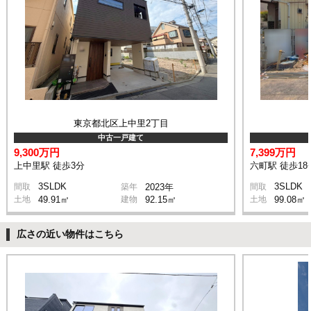
東京都北区上中里2丁目
中古一戸建て
9,300万円
7,399万円
上中里駅 徒歩3分
六町駅 徒歩18
3SLDK
3SLDK
間取
築年
2023年
間取
土地
49.91㎡
建物
92.15㎡
土地
99.08㎡
広さの近い物件はこちら