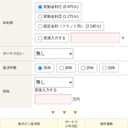
変動金利① (0.975％)
変動金利② (1.275％)
年利率
固定金利（フラット35） (3.140％)
直接入力する
％
ボーナス払い
返済年数
35年
30年
25年
20年
直接入力する
頭金
万円
ボーナス
毎月のご返済額
物件価格
(×年2回)