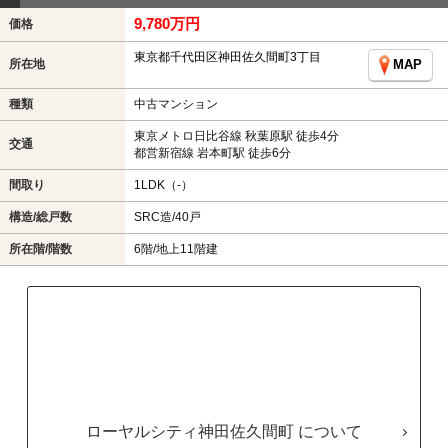
9,780万円
価格
東京都千代田区神田佐久間町3丁目
所在地
MAP
種類
中古マンション
東京メトロ日比谷線 秋葉原駅 徒歩4分
交通
都営新宿線 岩本町駅 徒歩6分
間取り
1LDK（-）
構造/総戸数
SRC造/40戸
所在階/階数
6階/地上11階建
ローヤルシティ神田佐久間町