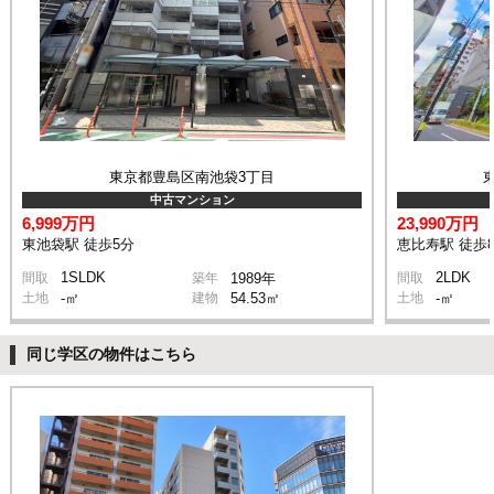
東京都豊島区南池袋3丁目
中古マンション
6,999万円
23,990万円
東池袋駅 徒歩5分
恵比寿駅 徒歩
1SLDK
2LDK
間取
築年
1989年
間取
土地
-㎡
建物
54.53㎡
土地
-㎡
同じ学区の物件はこちら