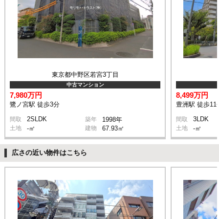
東京都中野区若宮3丁目
中古マンション
7,980万円
8,499万円
鷺ノ宮駅 徒歩3分
豊洲駅 徒歩11
2SLDK
3LDK
間取
築年
1998年
間取
土地
-㎡
建物
67.93㎡
土地
-㎡
広さの近い物件はこちら