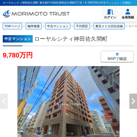
ローヤルシティ神田佐久間町 東京都千代田区神田佐久間町3丁目｜9,780万円の中古マンション｜分譲住宅や新築物件｜モリモト・トラスト株式会社
ログイン
会員登録
TOPページ
>
物件検索
>
中古マンション
>
千代田区
>
東京メトロ日比谷線
>
ロー
ローヤルシティ神田佐久間町
中古マンション
9,780万円
MAPで確認