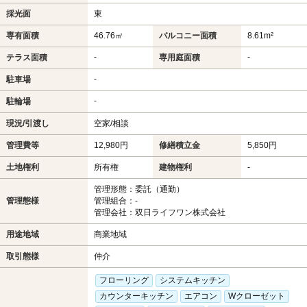
採光面
東
専有面積
46.76㎡
バルコニー面積
8.61m²
-
-
テラス面積
専用庭面積
-
駐車場
-
駐輪場
現況/引渡し
空家/相談
管理費等
12,980円
修繕積立金
5,850円
土地権利
所有権
建物権利
-
管理形態：委託（通勤）
管理態様
管理組合：-
管理会社：双日ライフワン株式会社
用途地域
商業地域
取引態様
仲介
フローリング
システムキッチン
カウンターキッチン
エアコン
Wクローゼット