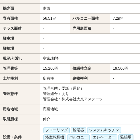
採光面
南西
専有面積
56.51㎡
バルコニー面積
7.2m²
-
-
テラス面積
専用庭面積
-
駐車場
-
駐輪場
現況/引渡し
空家/相談
管理費等
15,260円
修繕積立金
19,500円
土地権利
所有権
建物権利
-
管理形態：委託（通勤）
管理態様
管理組合：あり
管理会社：株式会社大京アステージ
用途地域
商業地域
取引態様
仲介
フローリング
給湯器
システムキッチン
設備・条件
浴室乾燥機
バルコニー
エレベーター
駐輪場