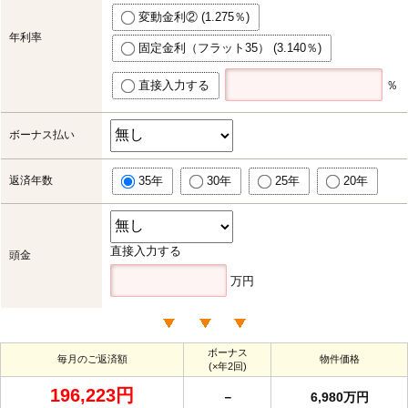
変動金利② (1.275％)
年利率
固定金利（フラット35） (3.140％)
直接入力する
％
ボーナス払い
返済年数
35年
30年
25年
20年
直接入力する
頭金
万円
ボーナス
毎月のご返済額
物件価格
(×年2回)
196,223円
－
6,980万円