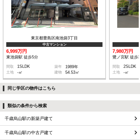
東京都豊島区南池袋3丁目
中古マンション
6,999万円
7,980万円
東池袋駅 徒歩5分
鷺ノ宮駅 徒歩
1SLDK
2SLDK
間取
築年
1989年
間取
土地
-㎡
建物
54.53㎡
土地
-㎡
同じ学区の物件はこちら
類似の条件から検索
千歳烏山駅の新築戸建て
千歳烏山駅の中古戸建て