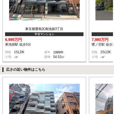
東京都豊島区南池袋3丁目
中古マンション
6,999万円
7,980万円
東池袋駅 徒歩5分
鷺ノ宮駅 徒歩
1SLDK
2SLDK
間取
築年
1989年
間取
土地
-㎡
建物
54.53㎡
土地
-㎡
広さの近い物件はこちら