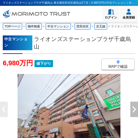
ライオンズステーションプラザ千歳烏山 東京都世田谷区南烏山6丁目｜6,980万円の中古マンション｜分譲住宅や新築物件｜モリモト・トラスト株式会社
ログイン
会員登録
TOPページ
>
物件検索
>
中古マンション
>
世田谷区
>
京王線
>
ライオンズステー
ライオンズステーションプラザ千歳烏
中古マンショ
ン
山
6,980万円
値下がり
MAPで確認