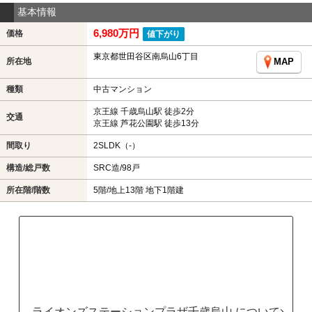
基本情報
6,980万円
価格
値下がり
東京都世田谷区南烏山6丁目
所在地
MAP
種類
中古マンション
京王線 千歳烏山駅 徒歩2分
交通
京王線 芦花公園駅 徒歩13分
間取り
2SLDK（-）
構造/総戸数
SRC造/98戸
所在階/階数
5階/地上13階 地下1階建
ライオンズステーションプラザ千歳烏山