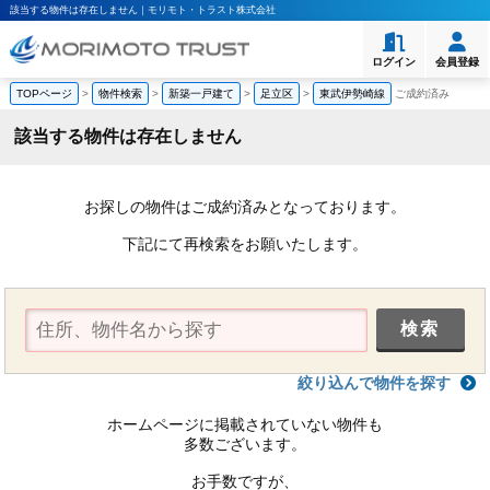
該当する物件は存在しません｜モリモト・トラスト株式会社
ログイン
会員登録
TOPページ
>
物件検索
>
新築一戸建て
>
足立区
>
東武伊勢崎線
ご成約済み
該当する物件は存在しません
お探しの物件はご成約済みとなっております。
下記にて再検索をお願いたします。
絞り込んで物件を探す
ホームページに掲載されていない物件も
多数ございます。
お手数ですが、