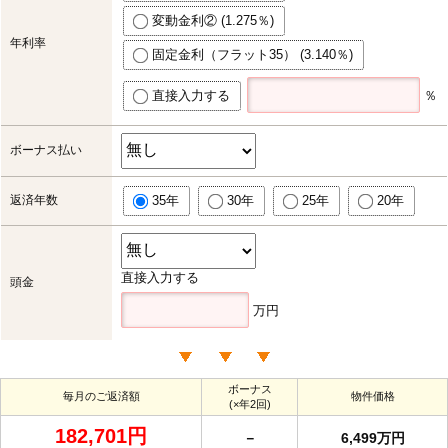
変動金利② (1.275％)
年利率
固定金利（フラット35） (3.140％)
直接入力する
％
ボーナス払い
返済年数
35年
30年
25年
20年
直接入力する
頭金
万円
ボーナス
毎月のご返済額
物件価格
(×年2回)
182,701円
－
6,499万円