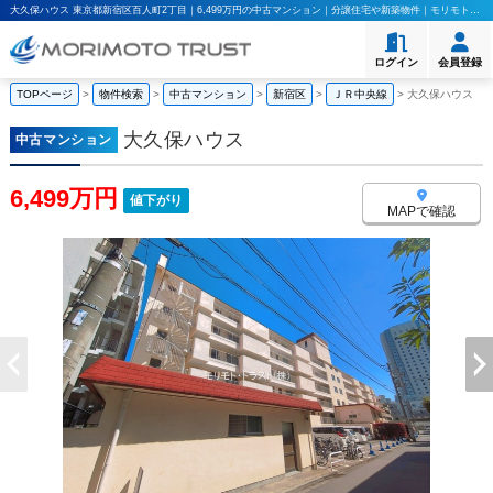
大久保ハウス 東京都新宿区百人町2丁目｜6,499万円の中古マンション｜分譲住宅や新築物件｜モリモト・トラスト株式会社
ログイン
会員登録
TOPページ
>
物件検索
>
中古マンション
>
新宿区
>
ＪＲ中央線
>
大久保ハウス
大久保ハウス
中古マンション
6,499万円
値下がり
MAPで確認