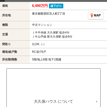
6,499万円
価格
値下がり
東京都新宿区百人町2丁目
所在地
MAP
種類
中古マンション
ＪＲ中央線 大久保駅 徒歩4分
交通
ＪＲ山手線 新大久保駅 徒歩8分
間取り
2LDK（-）
構造/総戸数
RC造/78戸
所在階/階数
5階/地上6階 地下1階建
大久保ハウス