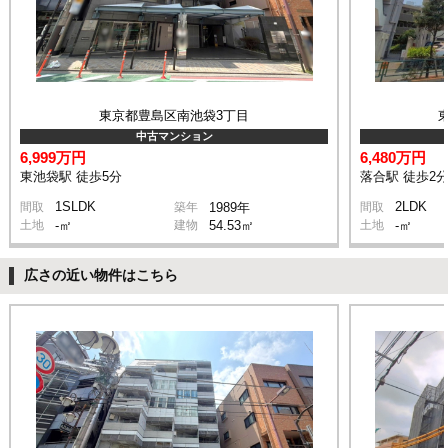
東京都豊島区南池袋3丁目
中古マンション
6,999万円
6,480万円
東池袋駅 徒歩5分
落合駅 徒歩2
1SLDK
2LDK
間取
築年
1989年
間取
土地
-㎡
建物
54.53㎡
土地
-㎡
広さの近い物件はこちら