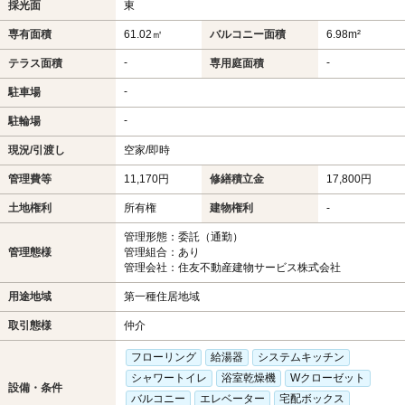
採光面
東
専有面積
61.02㎡
バルコニー面積
6.98m²
-
-
テラス面積
専用庭面積
-
駐車場
-
駐輪場
現況/引渡し
空家/即時
管理費等
11,170円
修繕積立金
17,800円
土地権利
所有権
建物権利
-
管理形態：委託（通勤）
管理態様
管理組合：あり
管理会社：住友不動産建物サービス株式会社
用途地域
第一種住居地域
取引態様
仲介
フローリング
給湯器
システムキッチン
シャワートイレ
浴室乾燥機
Wクローゼット
設備・条件
バルコニー
エレベーター
宅配ボックス