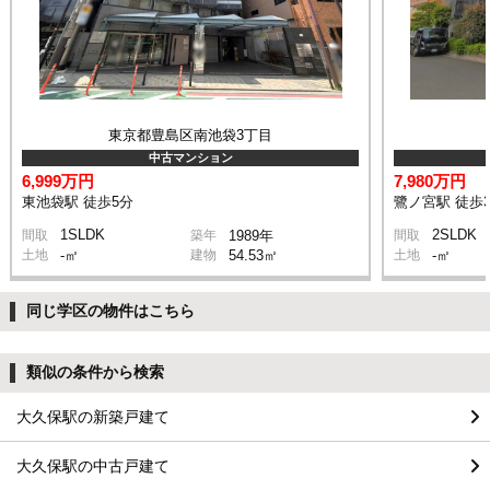
東京都豊島区南池袋3丁目
中古マンション
6,999万円
7,980万円
東池袋駅 徒歩5分
鷺ノ宮駅 徒歩
1SLDK
2SLDK
間取
築年
1989年
間取
土地
-㎡
建物
54.53㎡
土地
-㎡
同じ学区の物件はこちら
類似の条件から検索
大久保駅の新築戸建て
大久保駅の中古戸建て