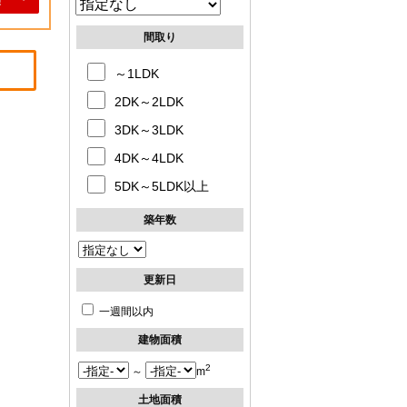
間取り
～1LDK
2DK～2LDK
3DK～3LDK
4DK～4LDK
5DK～5LDK以上
築年数
更新日
一週間以内
建物面積
2
～
m
土地面積