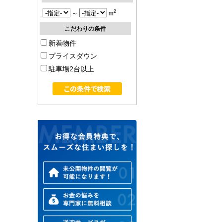
2
～
m
こだわりの条件
新着物件
プライスダウン
駐車場2台以上