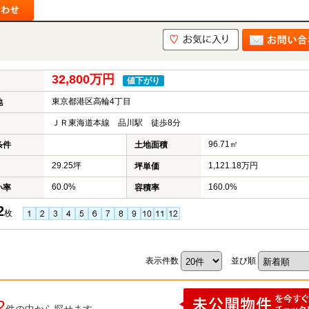
32,800万円
値下がり
東京都港区高輪4丁目
地
ＪＲ東海道本線 品川駅 徒歩8分
96.71㎡
条件
土地面積
29.25坪
1,121.18万円
坪単価
60.0%
160.0%
い率
容積率
2
枚
表示件数
並び順
2