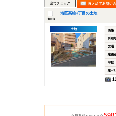
港区高輪4丁目の土地
check
土地
価格
所在
交通
建築
坪数
建ぺ
1
598