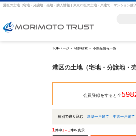
TOPページ
>
物件検索
>
不動産情報一覧
港区の土地（宅地・分譲地・
598
会員登録をすると全
種別で絞り込む
新築一戸建て
中古一戸建て
1
件中
1～1
件を表示