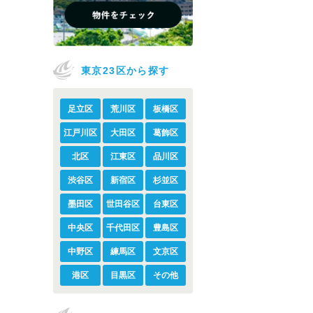
東京23区から探す
足立区
荒川区
板橋区
江戸川区
大田区
葛飾区
北区
江東区
品川区
渋谷区
新宿区
杉並区
墨田区
世田谷区
台東区
中央区
千代田区
豊島区
中野区
練馬区
文京区
港区
目黒区
その他