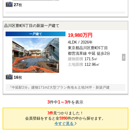
27
枚
品川区豊町6丁目の新築一戸建て
一戸建て
19,980万円
4LDK / 2026年
東京都品川区豊町6丁目
都営浅草線 中延 徒歩2分
建物面積
171.5㎡
土地面積
112.96㎡
16
枚
『中延駅2分』建物171m2大型プラン角地＆土地34坪・新築戸建
3
1～3
件中
件を表示
3件
見つかりました！
会員登録をすると全
5990
件の中から探せます。
今すぐ見る