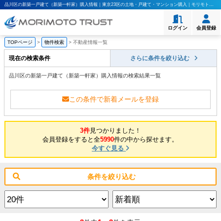
品川区の新築一戸建て（新築一軒家）購入情報｜東京23区の土地・戸建て・マンション購入｜モリモト・トラスト
ログイン
会員登録
TOPページ
>
物件検索
>
不動産情報一覧
現在の検索条件
さらに条件を絞り込む
品川区の新築一戸建て（新築一軒家）購入情報の検索結果一覧
この条件で新着メールを登録
3件
見つかりました！
会員登録をすると全
5990
件の中から探せます。
今すぐ見る
条件を絞り込む