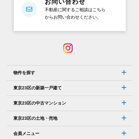
お問い合わせ
も
不動産に関するご相談はこちら
ら
からお問い合わせください。
え
る
の？
電
話
で
は
物件を探す
な
く、
東京23区の新築一戸建て
メ
ー
東京23区の中古マンション
ル
で
東京23区の土地・売地
連
絡
会員メニュー
を