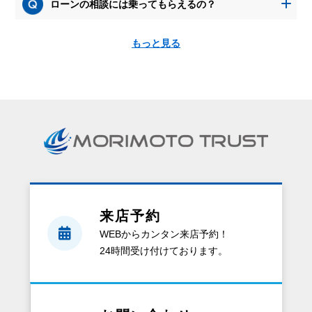
ローンの相談には乗ってもらえるの？
もっと見る
資
料
請
求
を
す
る
と、
来店予約
ど
WEBからカンタン来店予約！
ん
24時間受け付けております。
な
資
料
が