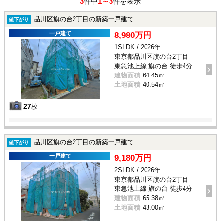
3
1～3
件中
件を表示
品川区旗の台2丁目の新築一戸建て
値下がり
一戸建て
8,980万円
1SLDK / 2026年
東京都品川区旗の台2丁目
東急池上線 旗の台 徒歩4分
建物面積
64.45㎡
土地面積
40.54㎡
27
枚
品川区旗の台2丁目の新築一戸建て
値下がり
一戸建て
9,180万円
2SLDK / 2026年
東京都品川区旗の台2丁目
東急池上線 旗の台 徒歩4分
建物面積
65.38㎡
土地面積
43.00㎡