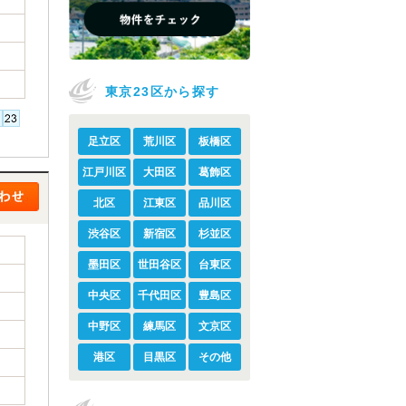
東京23区から探す
足立区
荒川区
板橋区
江戸川区
大田区
葛飾区
北区
江東区
品川区
渋谷区
新宿区
杉並区
墨田区
世田谷区
台東区
中央区
千代田区
豊島区
中野区
練馬区
文京区
港区
目黒区
その他