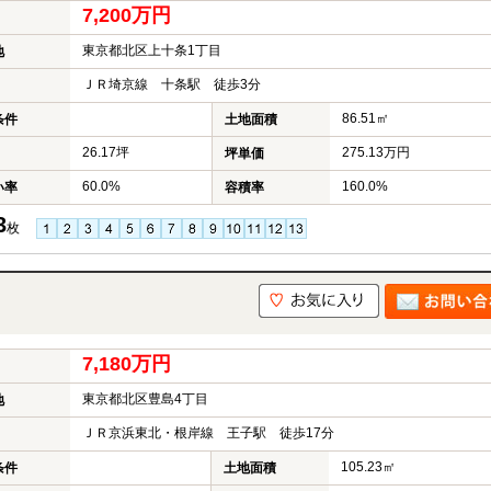
7,200万円
東京都北区上十条1丁目
地
ＪＲ埼京線 十条駅 徒歩3分
86.51㎡
条件
土地面積
26.17坪
275.13万円
坪単価
60.0%
160.0%
い率
容積率
3
枚
7,180万円
東京都北区豊島4丁目
地
ＪＲ京浜東北・根岸線 王子駅 徒歩17分
105.23㎡
条件
土地面積