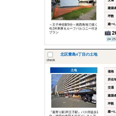
交通
建築
坪数
建ぺ
～王子神谷駅9分～南西角地で描く
4LDK車庫＆ルーフバルコニー付き
2
プラン
北区豊島4丁目の土地
check
土地
価格
所在
交通
建築
坪数
建ぺ
『最寄り駅JR王子駅』バス停徒歩1