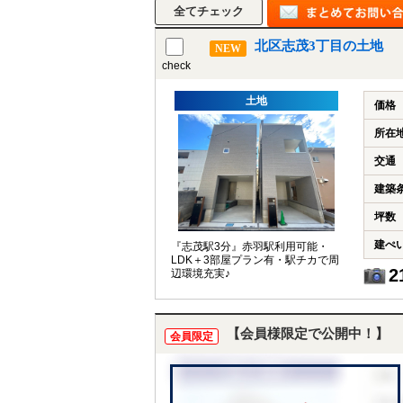
北区志茂3丁目の土地
NEW
check
土地
価格
所在
交通
建築
坪数
建ぺ
『志茂駅3分』赤羽駅利用可能・
LDK＋3部屋プラン有・駅チカで周
2
辺環境充実♪
【会員様限定で公開中！】
会員限定