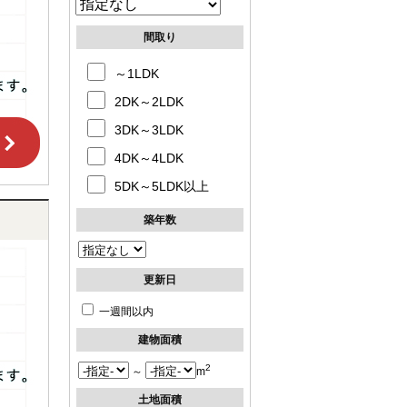
間取り
～1LDK
2DK～2LDK
3DK～3LDK
4DK～4LDK
5DK～5LDK以上
築年数
更新日
一週間以内
建物面積
2
～
m
土地面積