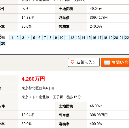
あり
49.04㎡
条件
土地面積
14.83坪
369.41万円
坪単価
80.0%
240.0%
い率
容積率
6
枚
4,280万円
東京都北区豊島4丁目
地
東京メトロ南北線 王子駅 徒歩16分
46.09㎡
条件
土地面積
13.94坪
306.98万円
坪単価
80.0%
400.0%
い率
容積率