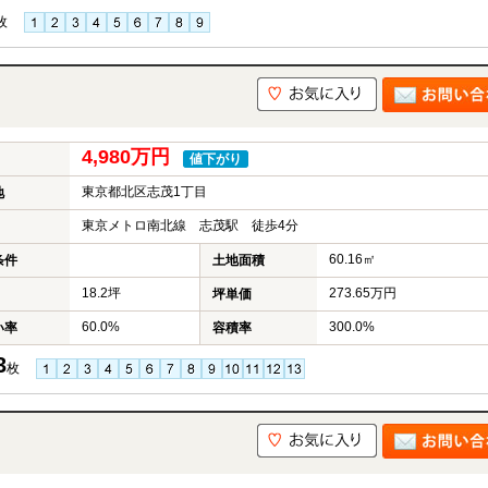
枚
4,980万円
値下がり
東京都北区志茂1丁目
地
東京メトロ南北線 志茂駅 徒歩4分
60.16㎡
条件
土地面積
18.2坪
273.65万円
坪単価
60.0%
300.0%
い率
容積率
3
枚