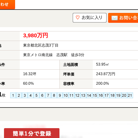
3,980万円
東京都北区志茂3丁目
地
東京メトロ南北線 志茂駅 徒歩3分
53.95㎡
条件
土地面積
16.32坪
243.87万円
坪単価
60.0%
200.0%
い率
容積率
1
枚