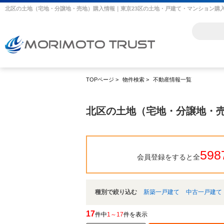
TOPページ
>
物件検索
>
不動産情報一覧
北区の土地（宅地・分譲地・
598
会員登録をすると全
種別で絞り込む
新築一戸建て
中古一戸建て
17
件中
1～17
件を表示