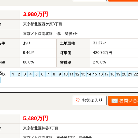
3,980万円
東京都北区西ケ原3丁目
地
東京メトロ南北線 -駅 徒歩7分
あり
31.27㎡
条件
土地面積
9.46坪
420.76万円
坪単価
80.0%
270.0%
い率
容積率
5
枚
5,480万円
東京都北区神谷3丁目
地
東京メトロ南北線 王子神谷駅 徒歩9分