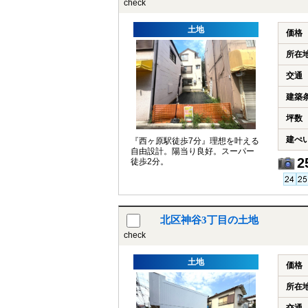
check
土地
価格
所在
交通
建築
坪数
建ぺ
『西ヶ原駅徒歩7分』理想を叶える
自由設計。陽当り良好。スーパー
2
徒歩2分。
北区神谷3丁目の土地
check
土地
価格
所在