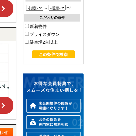
2
～
m
こだわりの条件
新着物件
プライスダウン
駐車場2台以上