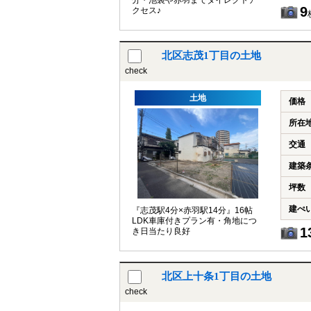
分・池袋や赤羽までダイレクトア
9
クセス♪
北区志茂1丁目の土地
check
土地
価格
所在
交通
建築
坪数
建ぺ
『志茂駅4分×赤羽駅14分』16帖
LDK車庫付きプラン有・角地につ
1
き日当たり良好
北区上十条1丁目の土地
check