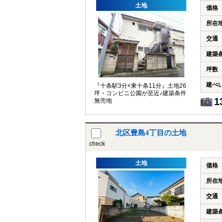
土地
価格
所在
交通
建築
坪数
建ぺ
『十条駅3分×東十条11分』土地26
坪・コンビニ公園が至近♪建築条件
1
無売地
北区豊島4丁目の土地
check
土地
価格
所在
交通
建築