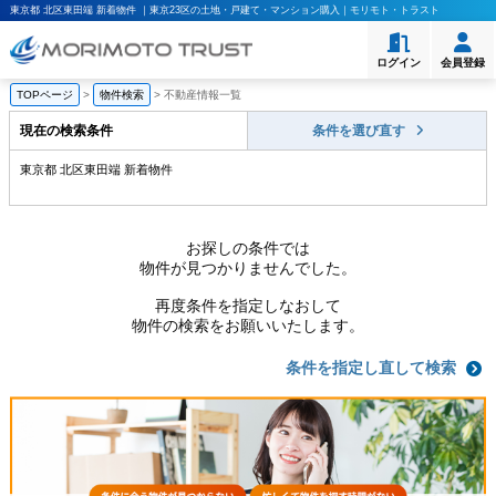
東京都 北区東田端 新着物件 ｜東京23区の土地・戸建て・マンション購入｜モリモト・トラスト
ログイン
会員登録
TOPページ
>
物件検索
>
不動産情報一覧
現在の検索条件
条件を選び直す
東京都 北区東田端 新着物件
お探しの条件では
物件が見つかりませんでした。
再度条件を指定しなおして
物件の検索をお願いいたします。
条件を指定し直して検索