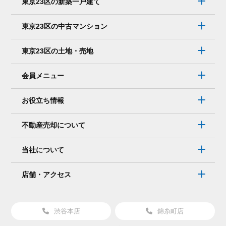
東京23区の新築一戸建て
メ
ー
東京23区の中古マンション
ル
で
東京23区の土地・売地
連
絡
会員メニュー
を
取
お役立ち情報
り
た
不動産売却について
い。
そ
当社について
れ
で
店舗・アクセス
も
大
丈
渋谷本店
錦糸町店
夫？