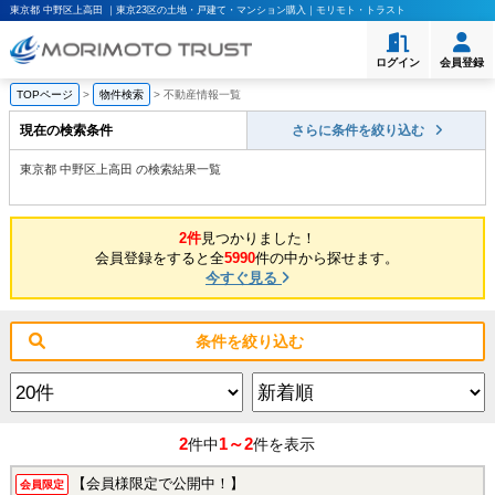
東京都 中野区上高田 ｜東京23区の土地・戸建て・マンション購入｜モリモト・トラスト
ログイン
会員登録
TOPページ
>
物件検索
>
不動産情報一覧
現在の検索条件
さらに条件を絞り込む
東京都 中野区上高田 の検索結果一覧
2件
見つかりました！
会員登録をすると全
5990
件の中から探せます。
今すぐ見る
条件を絞り込む
2
1～2
件中
件を表示
【会員様限定で公開中！】
会員限定