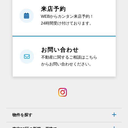
と、
来店予約
ど
WEBからカンタン来店予約！
ん
24時間受け付けております。
な
資
料
が
お問い合わせ
も
不動産に関するご相談はこちら
ら
からお問い合わせください。
え
る
の？
電
話
で
は
物件を探す
な
く、