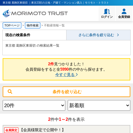
東京都 葛飾区東堀切 ｜東京23区の土地・戸建て・マンション購入｜モリモト・トラスト
ログイン
会員登録
TOPページ
>
物件検索
>
不動産情報一覧
現在の検索条件
さらに条件を絞り込む
東京都 葛飾区東堀切 の検索結果一覧
2件
見つかりました！
会員登録をすると全
5990
件の中から探せます。
今すぐ見る
条件を絞り込む
2
1～2
件中
件を表示
【会員様限定で公開中！】
会員限定