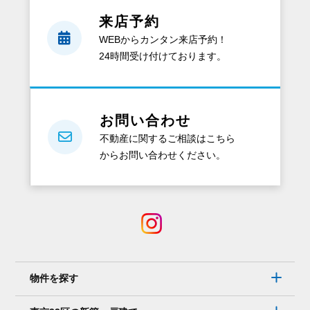
と、
来店予約
ど
WEBからカンタン来店予約！
ん
24時間受け付けております。
な
資
料
が
お問い合わせ
も
不動産に関するご相談はこちら
ら
からお問い合わせください。
え
る
の？
電
話
で
は
物件を探す
な
く、