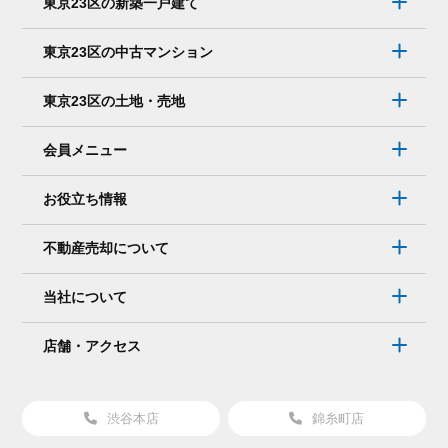
東京23区の新築一戸建て
メ
ー
東京23区の中古マンション
ル
で
東京23区の土地・売地
連
絡
会員メニュー
を
取
お役立ち情報
り
た
不動産売却について
い。
そ
当社について
れ
で
店舗・アクセス
も
大
丈
渋谷本店
錦糸町店
夫？