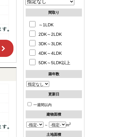
間取り
～1LDK
2DK～2LDK
3DK～3LDK
4DK～4LDK
5DK～5LDK以上
築年数
更新日
一週間以内
建物面積
2
～
m
土地面積