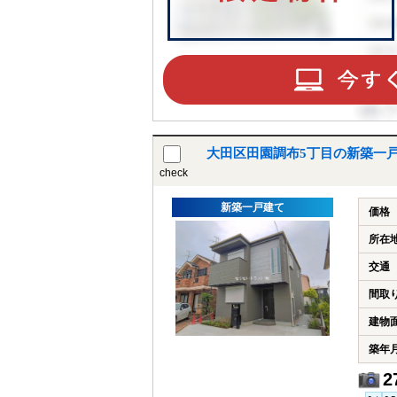
大田区田園調布5丁目の新築一
check
新築一戸建て
価格
所在
交通
間取
建物
築年
2