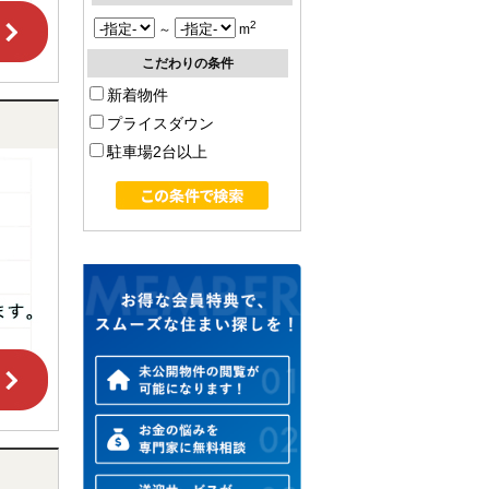
2
～
m
こだわりの条件
新着物件
プライスダウン
駐車場2台以上