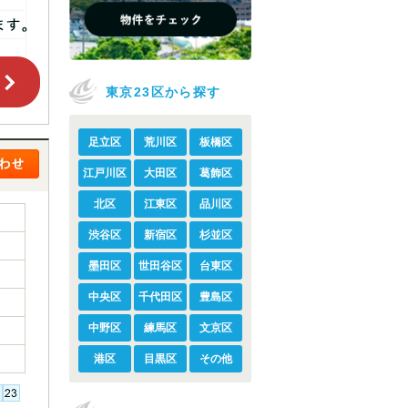
東京23区から探す
足立区
荒川区
板橋区
江戸川区
大田区
葛飾区
北区
江東区
品川区
渋谷区
新宿区
杉並区
墨田区
世田谷区
台東区
中央区
千代田区
豊島区
中野区
練馬区
文京区
港区
目黒区
その他