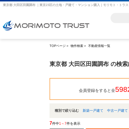
東京都 大田区田園調布 ｜東京23区の土地・戸建て・マンション購入｜モリモト・トラス
TOPページ
>
物件検索
>
不動産情報一覧
東京都 大田区田園調布 の検
598
会員登録をすると全
種別で絞り込む
新築一戸建て
中古一戸建て
7
件中
1～7
件を表示