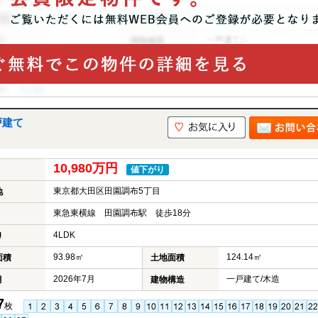
戸建て
10,980万円
値下がり
東京都大田区田園調布5丁目
地
東急東横線 田園調布駅 徒歩18分
4LDK
り
93.98㎡
124.14㎡
面積
土地面積
2026年7月
一戸建て/木造
月
建物構造
7
枚