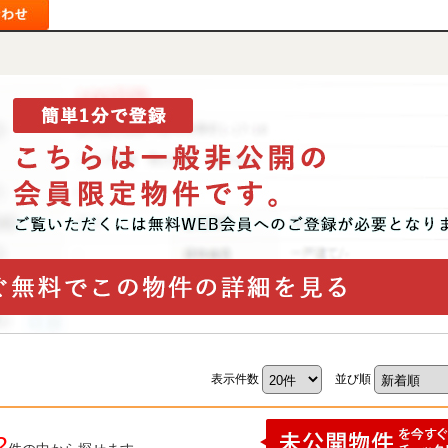
表示件数
並び順
2