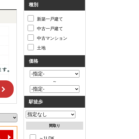
種別
新築一戸建て
中古一戸建て
中古マンション
土地
価格
～
駅徒歩
間取り
～1LDK