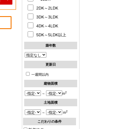
2DK～2LDK
3DK～3LDK
4DK～4LDK
5DK～5LDK以上
築年数
更新日
一週間以内
建物面積
2
～
m
土地面積
2
～
m
こだわりの条件