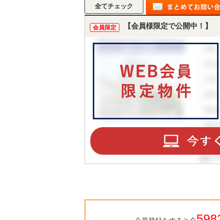
【会員様限定で公開中！】
会員限定
598