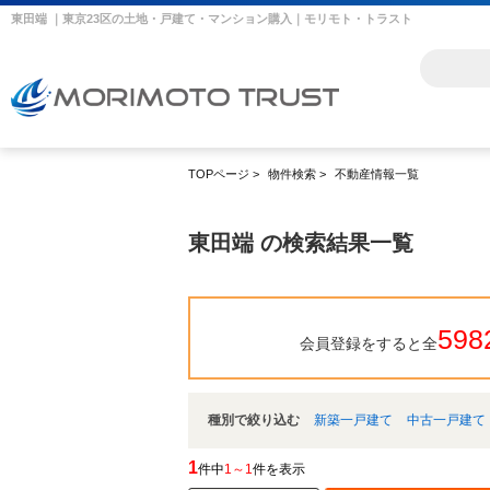
東田端 ｜東京23区の土地・戸建て・マンション購入｜モリモト・トラスト
TOPページ
>
物件検索
>
不動産情報一覧
東田端 の検索結果一覧
598
会員登録をすると全
種別で絞り込む
新築一戸建て
中古一戸建て
1
件中
1～1
件を表示