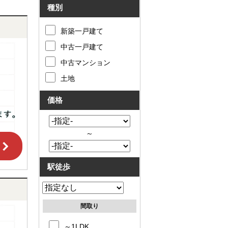
種別
新築一戸建て
中古一戸建て
中古マンション
土地
価格
～
駅徒歩
間取り
～1LDK