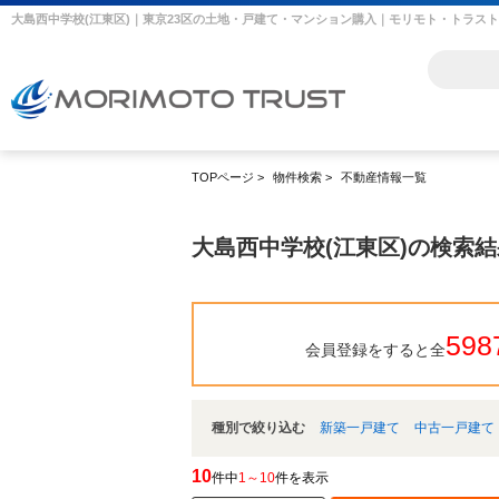
大島西中学校(江東区)｜東京23区の土地・戸建て・マンション購入｜モリモト・トラスト
TOPページ
>
物件検索
>
不動産情報一覧
大島西中学校(江東区)の検索
598
会員登録をすると全
種別で絞り込む
新築一戸建て
中古一戸建て
10
件中
1～10
件を表示