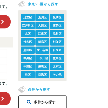
東京23区から探す
足立区
荒川区
板橋区
江戸川区
大田区
葛飾区
北区
江東区
品川区
渋谷区
新宿区
杉並区
墨田区
世田谷区
台東区
中央区
千代田区
豊島区
中野区
練馬区
文京区
港区
目黒区
その他
条件から探す
条件から探す