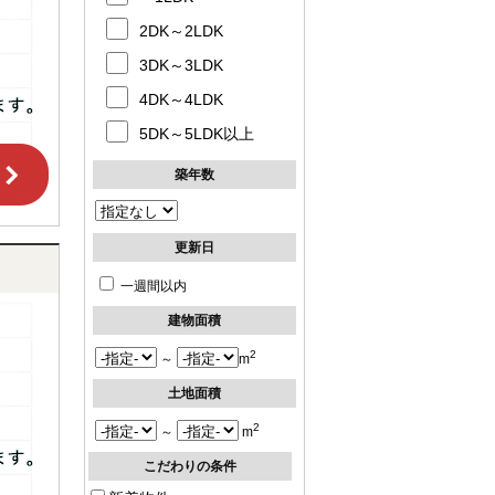
2DK～2LDK
3DK～3LDK
4DK～4LDK
5DK～5LDK以上
築年数
更新日
一週間以内
建物面積
2
～
m
土地面積
2
～
m
こだわりの条件