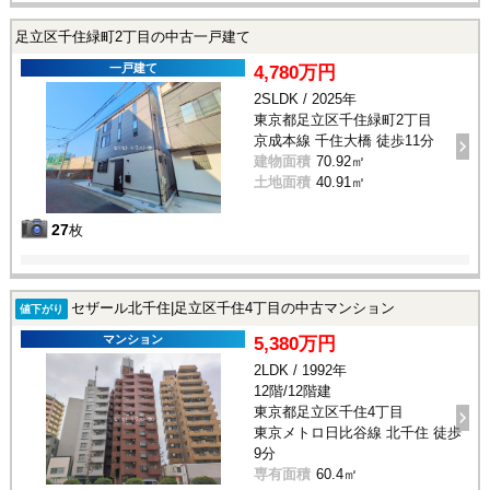
足立区千住緑町2丁目の中古一戸建て
一戸建て
4,780万円
2SLDK / 2025年
東京都足立区千住緑町2丁目
京成本線 千住大橋 徒歩11分
建物面積
70.92㎡
土地面積
40.91㎡
27
枚
セザール北千住|足立区千住4丁目の中古マンション
値下がり
マンション
5,380万円
2LDK / 1992年
12階/12階建
東京都足立区千住4丁目
東京メトロ日比谷線 北千住 徒歩
9分
専有面積
60.4㎡