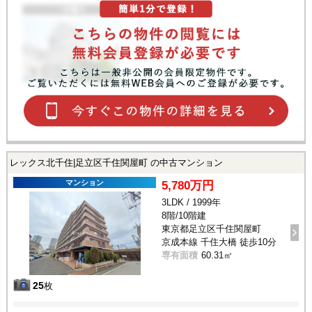
レックス北千住|足立区千住関屋町 の中古マンション
マンション
5,780万円
3LDK / 1999年
8階/10階建
東京都足立区千住関屋町
京成本線 千住大橋 徒歩10分
専有面積
60.31㎡
25
枚