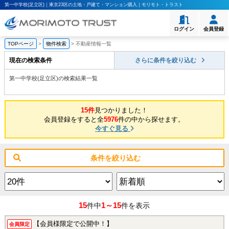
第一中学校(足立区)｜東京23区の土地・戸建て・マンション購入｜モリモト・トラスト
ログイン
会員登録
TOPページ
>
物件検索
>
不動産情報一覧
現在の検索条件
さらに条件を絞り込む
第一中学校(足立区)の検索結果一覧
15件
見つかりました！
会員登録をすると全
5976
件の中から探せます。
今すぐ見る
条件を絞り込む
15
1～15
件中
件を表示
【会員様限定で公開中！】
会員限定