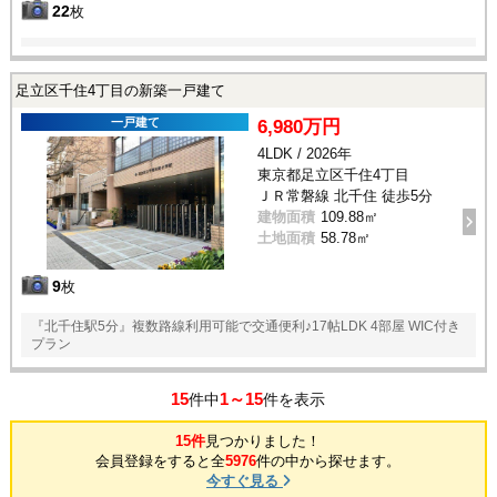
22
枚
足立区千住4丁目の新築一戸建て
一戸建て
6,980万円
4LDK / 2026年
東京都足立区千住4丁目
ＪＲ常磐線 北千住 徒歩5分
建物面積
109.88㎡
土地面積
58.78㎡
9
枚
『北千住駅5分』複数路線利用可能で交通便利♪17帖LDK 4部屋 WIC付き
プラン
15
1～15
件中
件を表示
15件
見つかりました！
会員登録をすると全
5976
件の中から探せます。
今すぐ見る