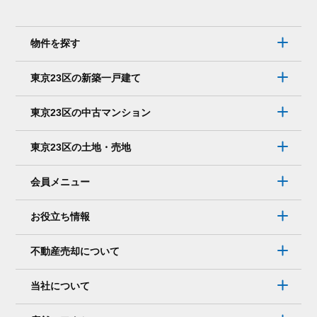
話
で
は
物件を探す
な
く、
東京23区の新築一戸建て
メ
ー
東京23区の中古マンション
ル
で
東京23区の土地・売地
連
絡
会員メニュー
を
取
お役立ち情報
り
た
不動産売却について
い。
そ
当社について
れ
で