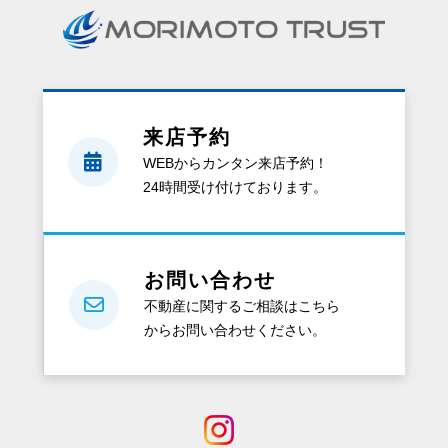
求
を
す
る
と、
来店予約
ど
WEBからカンタン来店予約！
ん
24時間受け付けております。
な
資
料
が
お問い合わせ
も
不動産に関するご相談はこちら
ら
からお問い合わせください。
え
る
の？
電