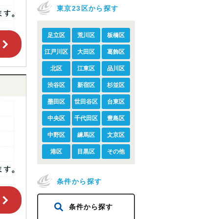
東京23区から探す
足立区
荒川区
板橋区
江戸川区
大田区
葛飾区
北区
江東区
品川区
渋谷区
新宿区
杉並区
墨田区
世田谷区
台東区
中央区
千代田区
豊島区
中野区
練馬区
文京区
港区
目黒区
その他
条件から探す
条件から探す