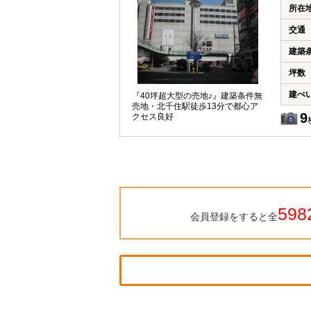
所在
交通
建築
坪数
建ぺ
『40坪超大型の売地♪』建築条件無
売地・北千住駅徒歩13分で都心ア
9
クセス良好
598
会員登録をすると全