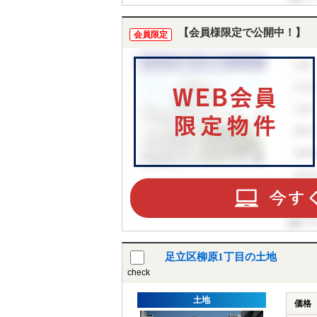
【会員様限定で公開中！】
会員限定
足立区柳原1丁目の土地
check
土地
価格