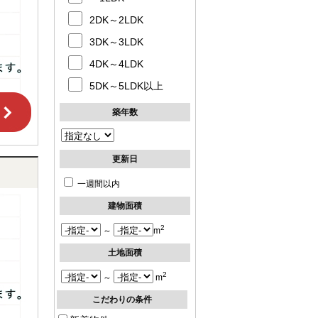
2DK～2LDK
3DK～3LDK
4DK～4LDK
5DK～5LDK以上
築年数
更新日
一週間以内
建物面積
2
～
m
土地面積
2
～
m
こだわりの条件