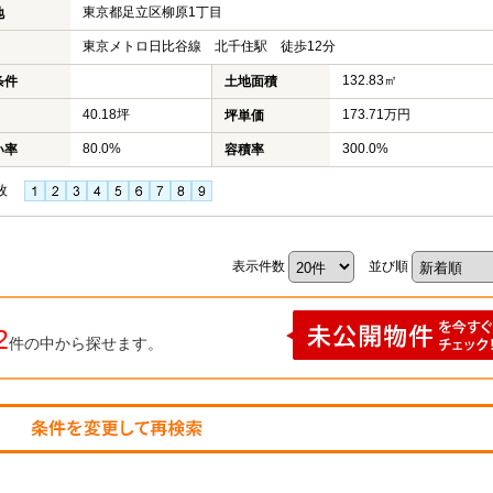
東京都足立区柳原1丁目
地
東京メトロ日比谷線 北千住駅 徒歩12分
132.83㎡
条件
土地面積
40.18坪
173.71万円
坪単価
80.0%
300.0%
い率
容積率
枚
表示件数
並び順
2
件の中から探せます。