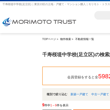
千寿桜堤中学校(足立区)｜東京23区の土地・戸建て・マンション購入｜モリモト・トラ
TOPページ
>
物件検索
>
不動産情報一覧
千寿桜堤中学校(足立区)の検
598
会員登録をすると全
種別で絞り込む
新築一戸建て
中古一戸建て
9
件中
1～9
件を表示