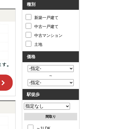
種別
新築一戸建て
中古一戸建て
中古マンション
土地
価格
～
駅徒歩
間取り
～1LDK