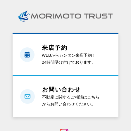
請
求
を
す
る
と、
来店予約
ど
WEBからカンタン来店予約！
ん
24時間受け付けております。
な
資
料
が
お問い合わせ
も
不動産に関するご相談はこちら
ら
からお問い合わせください。
え
る
の？