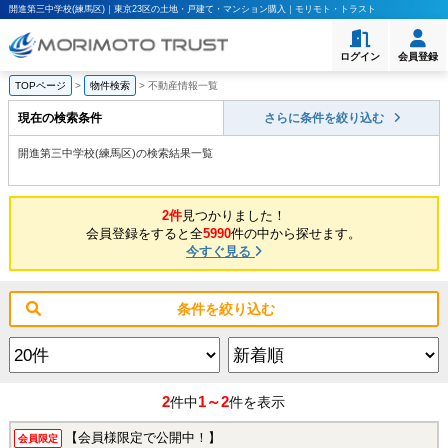
開進第三中学校(練馬区)｜東京23区の土地・戸建て・マンション購入｜モリモト・トラスト
ログイン
会員登録
TOPページ
>
物件検索
>
不動産情報一覧
現在の検索条件
さらに条件を絞り込む
開進第三中学校(練馬区)の検索結果一覧
2件
見つかりました！
会員登録をすると全
5990
件の中から探せます。
今すぐ見る
条件を絞り込む
2
1～2
件中
件を表示
【会員様限定で公開中！】
会員限定