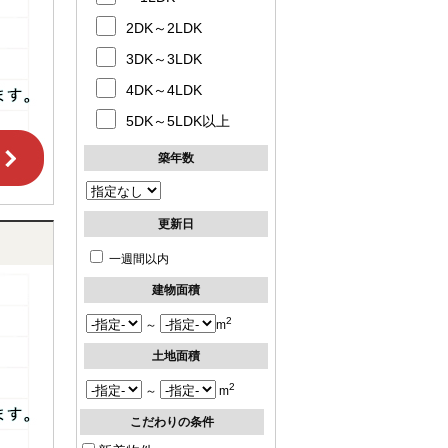
2DK～2LDK
3DK～3LDK
4DK～4LDK
5DK～5LDK以上
築年数
更新日
一週間以内
建物面積
2
～
m
土地面積
2
～
m
こだわりの条件