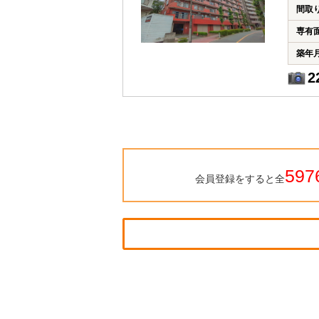
間取
専有
築年
2
597
会員登録をすると全