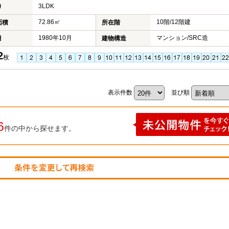
3LDK
り
72.86㎡
10階/12階建
面積
所在階
1980年10月
マンション/SRC造
月
建物構造
2
枚
表示件数
並び順
6
件の中から探せます。