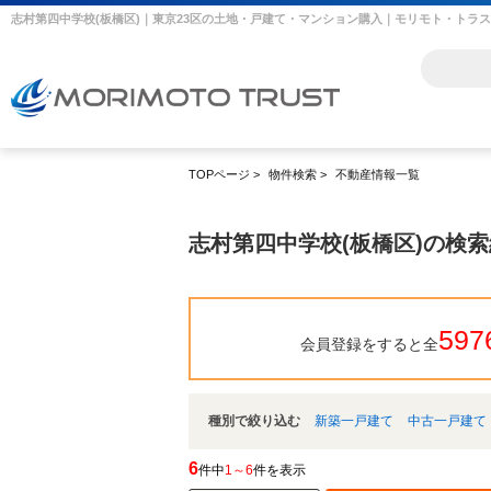
志村第四中学校(板橋区)｜東京23区の土地・戸建て・マンション購入｜モリモト・トラ
TOPページ
>
物件検索
>
不動産情報一覧
志村第四中学校(板橋区)の検
597
会員登録をすると全
種別で絞り込む
新築一戸建て
中古一戸建て
6
件中
1～6
件を表示