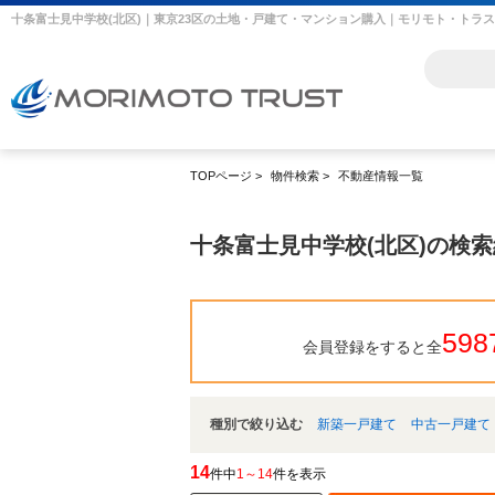
十条富士見中学校(北区)｜東京23区の土地・戸建て・マンション購入｜モリモト・トラ
TOPページ
>
物件検索
>
不動産情報一覧
十条富士見中学校(北区)の検
598
会員登録をすると全
種別で絞り込む
新築一戸建て
中古一戸建て
14
件中
1～14
件を表示