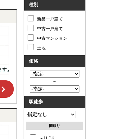
種別
新築一戸建て
中古一戸建て
中古マンション
土地
価格
～
駅徒歩
間取り
～1LDK