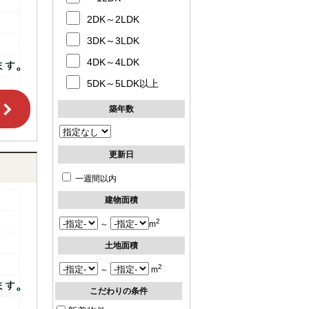
2DK～2LDK
3DK～3LDK
4DK～4LDK
5DK～5LDK以上
築年数
更新日
一週間以内
建物面積
2
～
m
土地面積
2
～
m
こだわりの条件