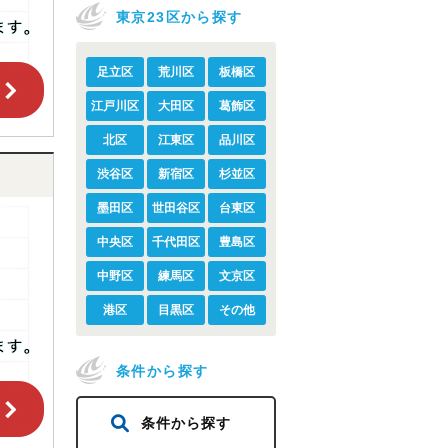
東京23区から探す
足立区
荒川区
板橋区
江戸川区
大田区
葛飾区
北区
江東区
品川区
渋谷区
新宿区
杉並区
墨田区
世田谷区
台東区
中央区
千代田区
豊島区
中野区
練馬区
文京区
港区
目黒区
その他
条件から探す
条件から探す