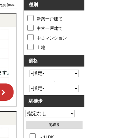
種別
の20件>>
新築一戸建て
中古一戸建て
中古マンション
土地
価格
～
駅徒歩
間取り
～1LDK