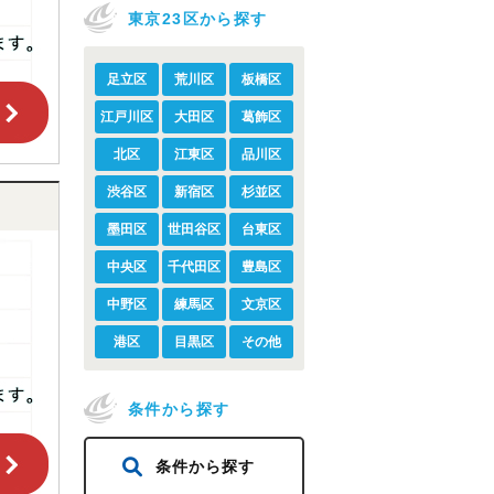
東京23区から探す
足立区
荒川区
板橋区
江戸川区
大田区
葛飾区
北区
江東区
品川区
渋谷区
新宿区
杉並区
墨田区
世田谷区
台東区
中央区
千代田区
豊島区
中野区
練馬区
文京区
港区
目黒区
その他
条件から探す
条件から探す