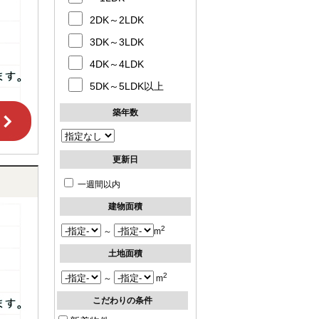
2DK～2LDK
3DK～3LDK
4DK～4LDK
5DK～5LDK以上
築年数
更新日
一週間以内
建物面積
2
～
m
土地面積
2
～
m
こだわりの条件