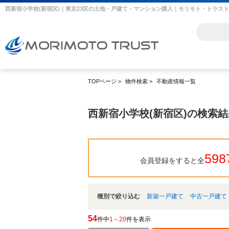
西新宿小学校(新宿区)｜東京23区の土地・戸建て・マンション購入｜モリモト・トラスト
TOPページ
>
物件検索
>
不動産情報一覧
西新宿小学校(新宿区)の検索
598
会員登録をすると全
種別で絞り込む
新築一戸建て
中古一戸建て
54
件中
1～20
件を表示