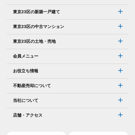
な
く、
東京23区の新築一戸建て
メ
ー
東京23区の中古マンション
ル
で
東京23区の土地・売地
連
絡
会員メニュー
を
取
お役立ち情報
り
た
不動産売却について
い。
そ
当社について
れ
で
店舗・アクセス
も
大
丈