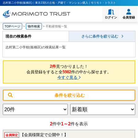
志村第二小学校(板橋区)｜東京23区の土地・戸建て・マンション購入｜モリモト・トラスト
ログイン
会員登録
TOPページ
>
物件検索
>
不動産情報一覧
現在の検索条件
さらに条件を絞り込む
志村第二小学校(板橋区)の検索結果一覧
2件
見つかりました！
会員登録をすると全
5982
件の中から探せます。
今すぐ見る
条件を絞り込む
2
1～2
件中
件を表示
【会員様限定で公開中！】
会員限定