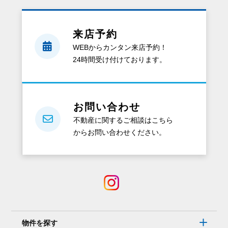
る
と、
来店予約
ど
WEBからカンタン来店予約！
ん
24時間受け付けております。
な
資
料
が
お問い合わせ
も
不動産に関するご相談はこちら
ら
からお問い合わせください。
え
る
の？
電
話
で
は
物件を探す