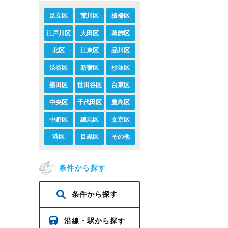
足立区
荒川区
板橋区
江戸川区
大田区
葛飾区
北区
江東区
品川区
渋谷区
新宿区
杉並区
墨田区
世田谷区
台東区
中央区
千代田区
豊島区
中野区
練馬区
文京区
港区
目黒区
その他
条件から探す
条件から探す
沿線・駅から探す