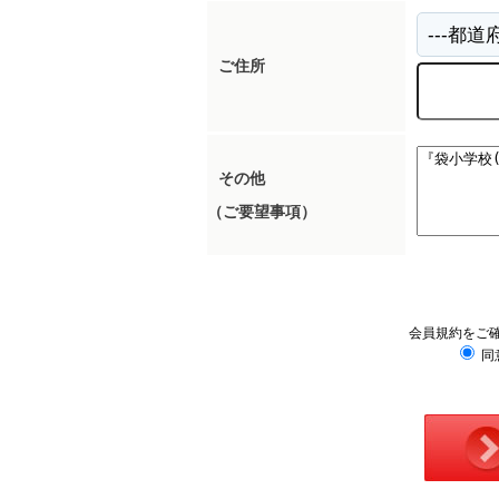
ご住所
その他
（ご要望事項）
会員規約をご
同