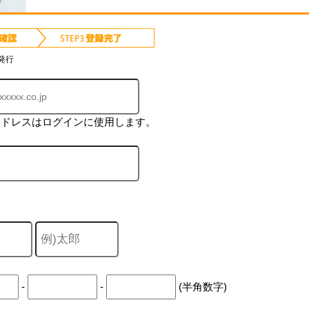
発行
アドレスはログインに使用します。
-
-
(半角数字)