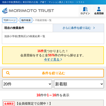
池袋小学校(豊島区)｜東京23区の土地・戸建て・マンション購入｜モリモト・トラスト
ログイン
会員登録
TOPページ
>
物件検索
>
不動産情報一覧
現在の検索条件
さらに条件を絞り込む
池袋小学校(豊島区)の検索結果一覧
16件
見つかりました！
会員登録をすると全
5976
件の中から探せます。
今すぐ見る
条件を絞り込む
16
1～16
件中
件を表示
【会員様限定で公開中！】
会員限定