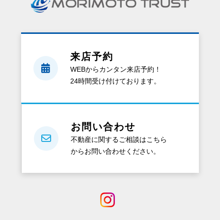
を
す
る
と、
来店予約
ど
WEBからカンタン来店予約！
ん
24時間受け付けております。
な
資
料
が
お問い合わせ
も
不動産に関するご相談はこちら
ら
からお問い合わせください。
え
る
の？
電
話