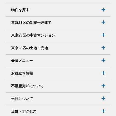
で
は
物件を探す
な
く、
東京23区の新築一戸建て
メ
ー
東京23区の中古マンション
ル
で
東京23区の土地・売地
連
絡
会員メニュー
を
取
お役立ち情報
り
た
不動産売却について
い。
そ
当社について
れ
で
店舗・アクセス
も