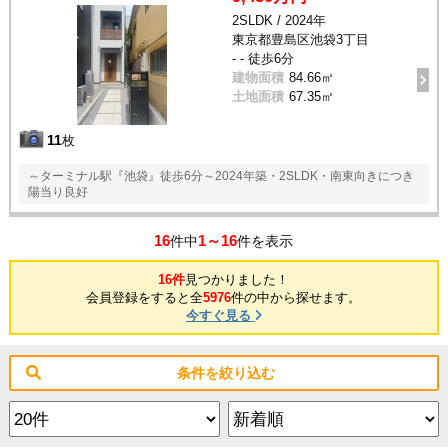
2SLDK / 2024年
東京都豊島区池袋3丁目
- - 徒歩6分
建物面積
84.66㎡
土地面積
67.35㎡
11
枚
～ターミナル駅『池袋』徒歩6分～2024年築・2SLDK・南東向きにつき
陽当り良好
16
1～16
件中
件を表示
16件
見つかりました！
会員登録をすると全
5976
件の中から探せます。
今すぐ見る
条件を絞り込む