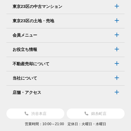
ー
東京23区の中古マンション
ル
で
東京23区の土地・売地
連
絡
会員メニュー
を
取
お役立ち情報
り
た
不動産売却について
い。
そ
当社について
れ
で
店舗・アクセス
も
大
丈
渋谷本店
錦糸町店
夫？
営業時間：10:00～21:00 定休日：火曜日・水曜日