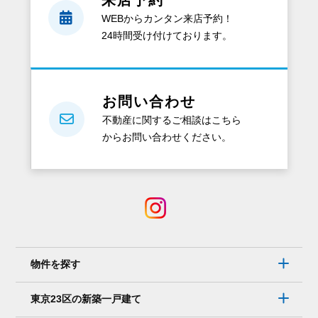
来店予約
ど
WEBからカンタン来店予約！
ん
24時間受け付けております。
な
資
料
が
お問い合わせ
も
不動産に関するご相談はこちら
ら
からお問い合わせください。
え
る
の？
電
話
で
は
物件を探す
な
く、
東京23区の新築一戸建て
メ