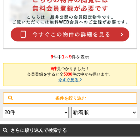
9
1～9
件中
件を表示
9件
見つかりました！
会員登録をすると全
5990
件の中から探せます。
今すぐ見る
条件を絞り込む
さらに絞り込んで検索する