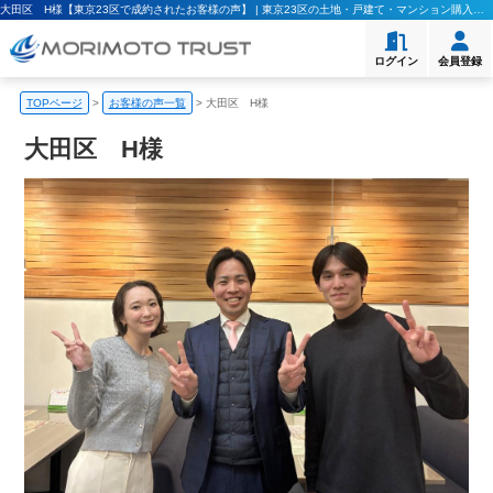
大田区 H様【東京23区で成約されたお客様の声】 | 東京23区の土地・戸建て・マンション購入｜モリモト・トラスト
ログイン
会員登録
TOPページ
>
お客様の声一覧
>
大田区 H様
大田区 H様