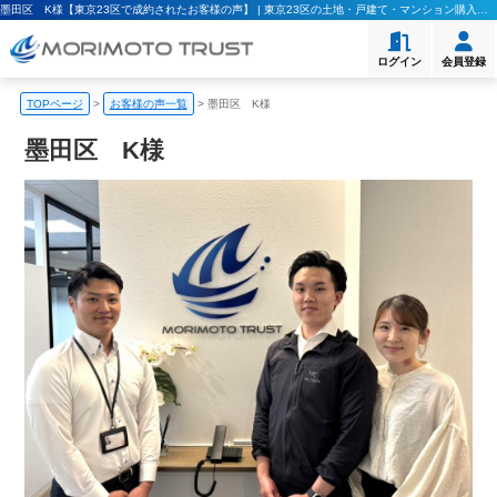
墨田区 K様【東京23区で成約されたお客様の声】 | 東京23区の土地・戸建て・マンション購入｜モリモト・トラスト
ログイン
会員登録
TOPページ
>
お客様の声一覧
>
墨田区 K様
墨田区 K様