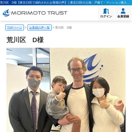
荒川区 D様【東京23区で成約されたお客様の声】 | 東京23区の土地・戸建て・マンション購入｜モリモト・トラスト
ログイン
会員登録
TOPページ
>
お客様の声一覧
>
荒川区 D様
荒川区 D様