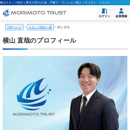
横山スタッフ紹介 | 東京23区の土地・戸建て・マンション購入｜モリモト・トラスト
ログイン
会員登録
TOPページ
>
スタッフ紹介一覧
>
横山 直哉
横山 直哉のプロフィール