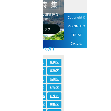
Copyright ©
MORIMOTO
TRUST
Co.,Ltd.
東京23区から探す
足立区
荒川区
板橋区
江戸川区
大田区
葛飾区
北区
江東区
品川区
渋谷区
新宿区
杉並区
墨田区
世田谷区
台東区
中央区
千代田区
豊島区