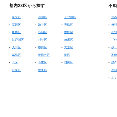
都内23区から探す
不
足立区
品川区
千代田区
住
荒川区
渋谷区
豊島区
無
板橋区
新宿区
中野区
売
江戸川区
杉並区
練馬区
「
大田区
墨田区
文京区
少
葛飾区
世田谷区
港区
不
北区
台東区
目黒区
媒
江東区
中央区
売
よ