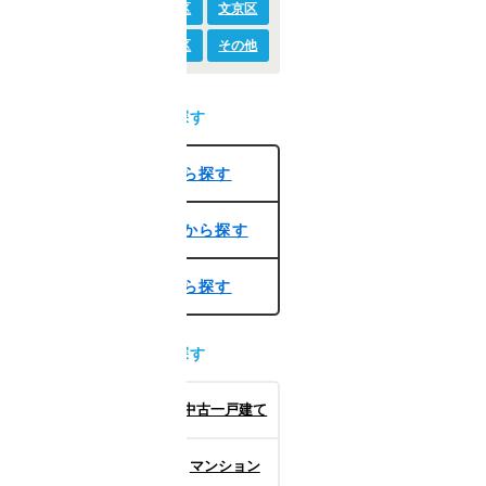
中野区
練馬区
文京区
港区
目黒区
その他
条件から探す
条件から探す
沿線・駅から探す
学区から探す
種別から探す
新築一戸建て
中古一戸建て
土地
マンション