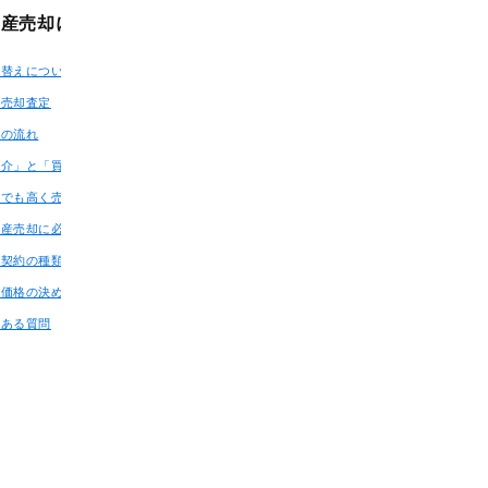
動産売却について
当社について
み替えについて
トップページ
料売却査定
会社概要
却の流れ
スタッフ紹介
仲介」と「買取」の違い
お客様の声
しでも高く売るポイント
スタッフブログ
動産売却に必要な書類
お知らせ
介契約の種類
採用情報
却価格の決め方
よくある質問
くある質問
お問い合わせ
個人情報保護の取扱い
サイトマップ